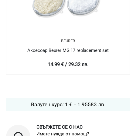
ER
BEURER
7 replacement set
Аксесоар Beurer HL 40 Spare s
cartridges
9.32 лв.
19.99 € / 39.1 л
Валутен курс: 1 € = 1.95583 лв.
СВЪРЖЕТЕ СЕ С НАС
Имате нужда от помощ?