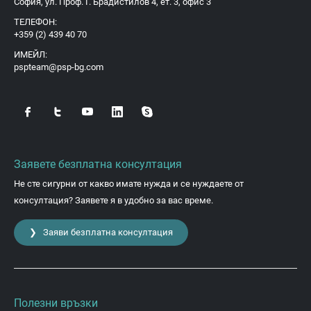
София, ул. Проф. Г. Брадистилов 4, ет. 3, офис 3
ТЕЛЕФОН:
+359 (2) 439 40 70
ИМЕЙЛ:
pspteam@psp-bg.com
Заявете безплатна консултация
Не сте сигурни от какво имате нужда и се нуждаете от
консултация? Заявете я в удобно за вас време.
❯ Заяви безплатна консултация
Полезни връзки