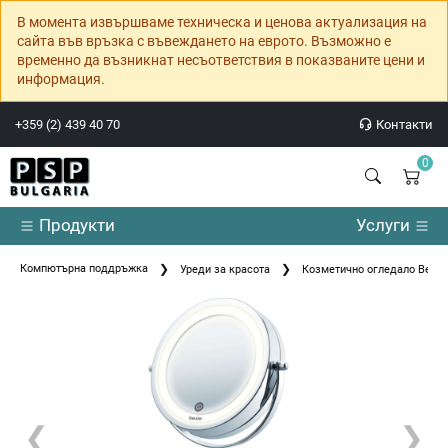
В момента извършваме техническа и ценова актуализация на
сайта във връзка с въвеждането на еврото. Възможно е
временно да възникнат несъответствия в показваните цени и
информация.
+359 (2) 439 40 70
Контакти
0
Продукти
Услуги
Компютърна поддръжка
Уреди за красота
Козметично огледало Beurer 
❮
❯