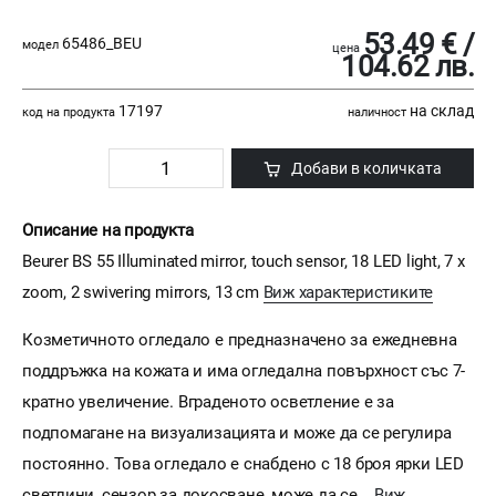
53.49 € /
65486_BEU
модел
цена
104.62 лв.
17197
на склад
код на продукта
наличност
Добави в количката
Описание на продукта
Beurer BS 55 Illuminated mirror, touch sensor, 18 LED light, 7 x
zoom, 2 swivering mirrors, 13 cm
Виж характеристиките
Козметичното огледало е предназначено за ежедневна
поддръжка на кожата и има огледална повърхност със 7-
кратно увеличение. Вграденото осветление е за
подпомагане на визуализацията и може да се регулира
постоянно. Това огледало е снабдено с 18 броя ярки LED
светлини, сензор за докосване, може да се...
Виж