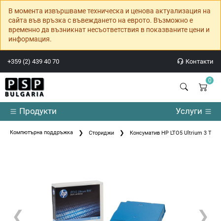
В момента извършваме техническа и ценова актуализация на
сайта във връзка с въвеждането на еврото. Възможно е
временно да възникнат несъответствия в показваните цени и
информация.
+359 (2) 439 40 70
Контакти
0
Продукти
Услуги
Компютърна поддръжка
Сториджи
Консуматив HP LTO5 Ultrium 3 TB R
❮
❯