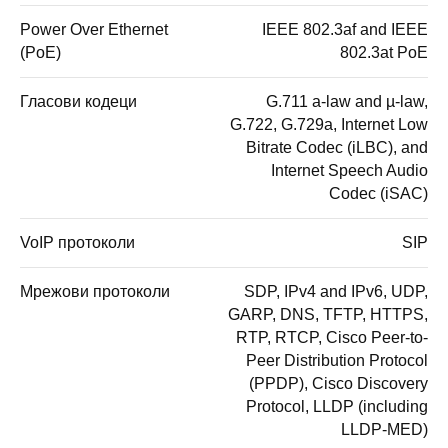
Power Over Ethernet
IEEE 802.3af and IEEE
(PoE)
802.3at PoE
Гласови кодеци
G.711 a-law and µ-law,
G.722, G.729a, Internet Low
Bitrate Codec (iLBC), and
Internet Speech Audio
Codec (iSAC)
VoIP протоколи
SIP
Мрежови протоколи
SDP, IPv4 and IPv6, UDP,
GARP, DNS, TFTP, HTTPS,
RTP, RTCP, Cisco Peer-to-
Peer Distribution Protocol
(PPDP), Cisco Discovery
Protocol, LLDP (including
LLDP-MED)