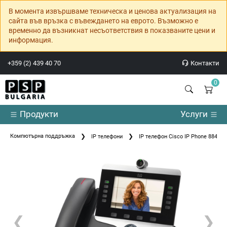
В момента извършваме техническа и ценова актуализация на
сайта във връзка с въвеждането на еврото. Възможно е
временно да възникнат несъответствия в показваните цени и
информация.
+359 (2) 439 40 70
Контакти
0
Продукти
Услуги
Компютърна поддръжка
IP телефони
IP телефон Cisco IP Phone 8845
❮
❯