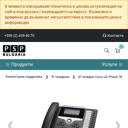
В момента извършваме техническа и ценова актуализация на
сайта във връзка с въвеждането на еврото. Възможно е
временно да възникнат несъответствия в показваните цени и
информация.
+359 (2) 439 40 70
Контакти
0
Продукти
Услуги
Компютърна поддръжка
IP телефони
IP телефон Cisco UC Phone 7861
❮
❯