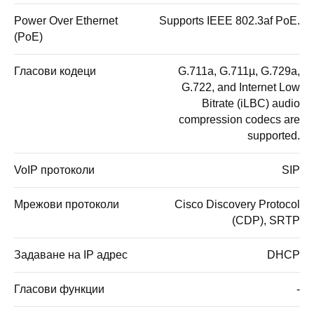
Power Over Ethernet
Supports IEEE 802.3af PoE.
(PoE)
Гласови кодеци
G.711a, G.711µ, G.729a,
G.722, and Internet Low
Bitrate (iLBC) audio
compression codecs are
supported.
VoIP протоколи
SIP
Мрежови протоколи
Cisco Discovery Protocol
(CDP), SRTP
Задаване на IP адрес
DHCP
Гласови функции
-