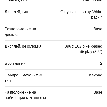
Продукт, тип
VoIP phone
Дисплей, тип
Greyscale display, White
backlit
Разположение на
Base
дисплея
Дисплей, резолюция
396 x 162 pixel-based
display (3.5")
Брой линии
2
Набиращ механизъм,
Keypad
тип
Разположение на
Base
набиращия механизъм