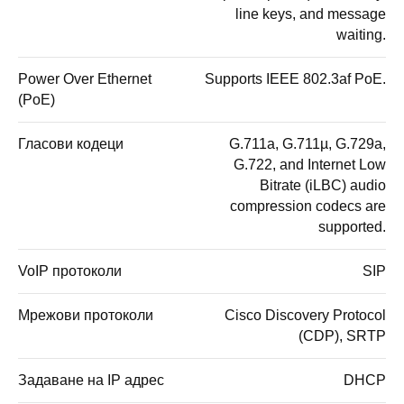
line keys, and message
waiting.
Power Over Ethernet
Supports IEEE 802.3af PoE.
(PoE)
Гласови кодеци
G.711a, G.711µ, G.729a,
G.722, and Internet Low
Bitrate (iLBC) audio
compression codecs are
supported.
VoIP протоколи
SIP
Мрежови протоколи
Cisco Discovery Protocol
(CDP), SRTP
Задаване на IP адрес
DHCP