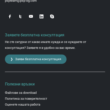
pspteam@psp-bg.com
Заявете безплатна консултация
Не сте сигурни от какво имате нужда и се нуждаете от
консултация? Заявете я в удобно за вас време.
❯ Заяви безплатна консултация
Полезни връзки
Файлове за download
Политика за поверителност
Оценете нашата работа