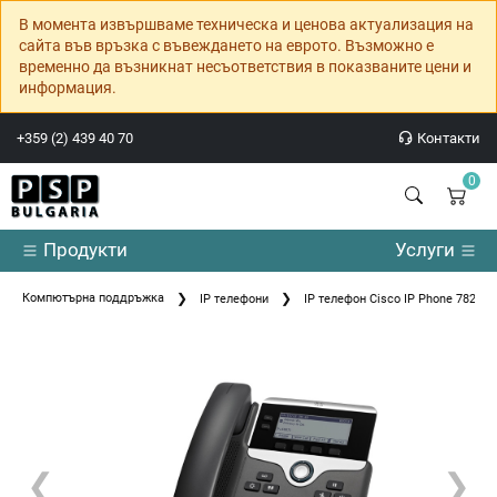
В момента извършваме техническа и ценова актуализация на
сайта във връзка с въвеждането на еврото. Възможно е
временно да възникнат несъответствия в показваните цени и
информация.
+359 (2) 439 40 70
Контакти
0
Продукти
Услуги
Компютърна поддръжка
IP телефони
IP телефон Cisco IP Phone 7821 w
❮
❯