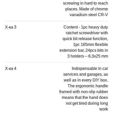
screwing in hard to reach
places. Made of chrome
vanadium steel CR-V
Х-ка 3
Content - 1pc heavy duty
ratchet screwdriver with
quick bit release function,
1pc 165mm flexible
extension bar, 24pcs bits in
3 holders – 6.3x25 mm
Х-ка 4
Indispensable in car
services and garages, as
well as in every DIY box.
The ergonomic handle
framed with non-slip rubber
means that the hand does
not get tired during long
work