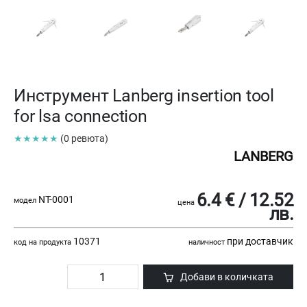
Инструмент Lanberg insertion tool
for lsa connection
★★★★★
(0 ревюта)
LANBERG
6.4 € / 12.52
NT-0001
модел
цена
лв.
10371
при доставчик
код на продукта
наличност
Добави в количката