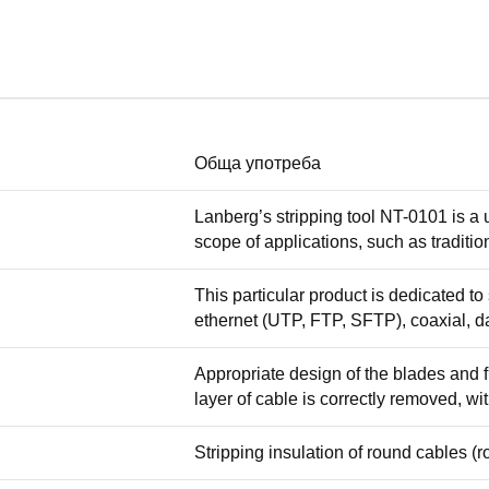
Обща употреба
Lanberg’s stripping tool NT-0101 is a u
scope of applications, such as traditio
This particular product is dedicated to 
ethernet (UTP, FTP, SFTP), coaxial, da
Appropriate design of the blades and fl
layer of cable is correctly removed, wi
Stripping insulation of round cables (