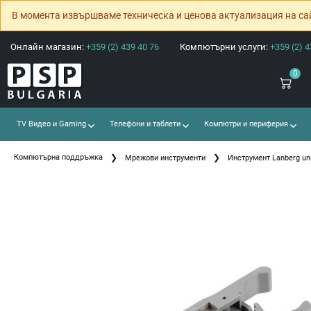
В момента извършваме техническа и ценова актуализация на са
Онлайн магазин:
+359 (2) 439 40 76
Компютърни услуги:
+359 (2) 4
0
TV Видео и Gaming
Телефони и таблети
Компютри и периферия
Компютърна поддръжка
Мрежови инструменти
Инструмент Lanberg univ