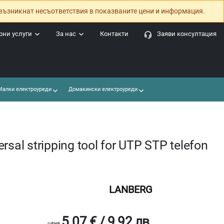
възникнат несъответствия в показваните цени и информация.
ни услуги
За нас
Контакти
Заяви консултация
алки електроуреди
Домакински електроуреди
sal stripping tool for UTP STP telefon
LANBERG
5.07 € / 9.92 лв.
цена