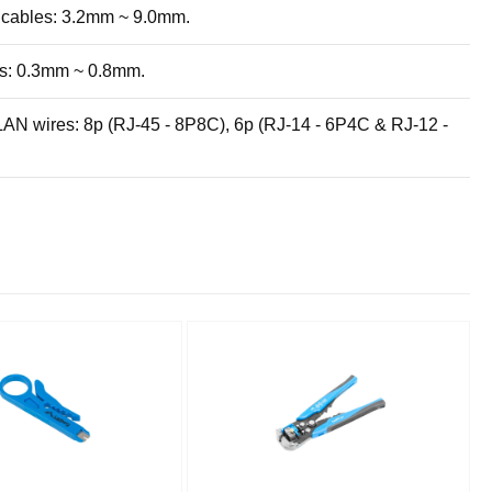
or cables: 3.2mm ~ 9.0mm.
ires: 0.3mm ~ 0.8mm.
 LAN wires: 8p (RJ-45 - 8P8C), 6p (RJ-14 - 6P4C & RJ-12 -