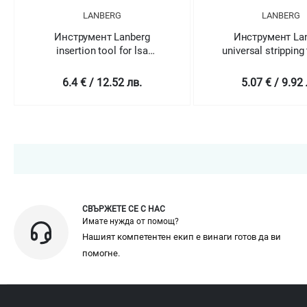
LANBERG
LANBERG
Инструмент Lanberg
Инструмент La
insertion tool for lsa
universal stripping 
connection
UTP STP telefon a
cable
6.4 € / 12.52 лв.
5.07 € / 9.92 
СВЪРЖЕТЕ СЕ С НАС
Имате нужда от помощ?
Нашият компетентен екип е винаги готов да ви
помогне.