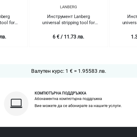
LANBERG
nberg
Инструмент Lanberg
Инст
tool for
universal stripping tool for
univers
nd data
UTP STP and data cables
лв.
6 € / 11.73 лв.
1.
Валутен курс: 1 € = 1.95583 лв.
КОМПЮТЪРНА ПОДДРЪЖКА
Абонаментна компютърна поддръжка
Вие можете да се абонирате за нашите услуги.