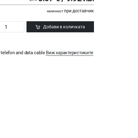
при доставчик
наличност
Добави в количката
 telefon and data cable
Виж характеристиките