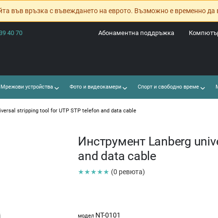
йта във връзка с въвеждането на еврото. Възможно е временно да 
39 40 70
Абонаментна поддръжка
Компютър
Мрежови устройства
Фото и видеокамери
Спорт и свободно време
М
ersal stripping tool for UTP STP telefon and data cable
Инструмент Lanberg univer
and data cable
★★★★★
(0 ревюта)
NT-0101
модел