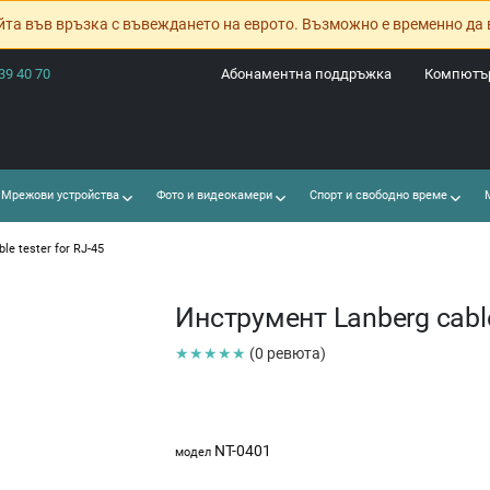
йта във връзка с въвеждането на еврото. Възможно е временно да 
39 40 70
Абонаментна поддръжка
Компютър
Мрежови устройства
Фото и видеокамери
Спорт и свободно време
М
le tester for RJ-45
Инструмент Lanberg cable 
★★★★★
(0 ревюта)
NT-0401
модел