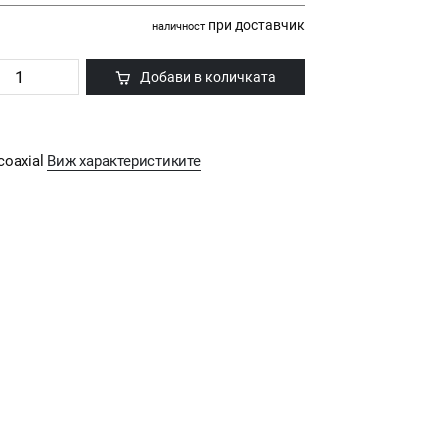
при доставчик
наличност
Добави в количката
 coaxial
Виж характеристиките