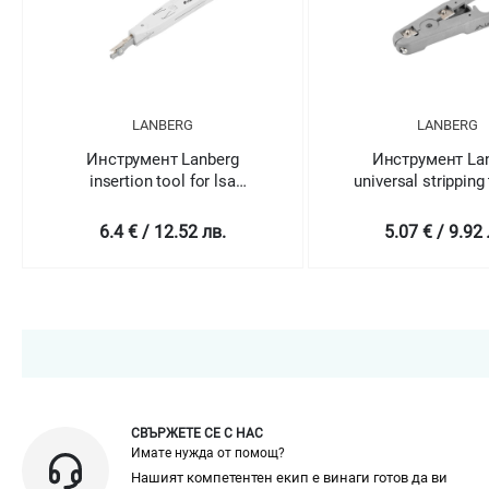
LANBERG
LANBERG
Инструмент Lanberg
Инструмент La
insertion tool for lsa
universal stripping 
connection
UTP STP telefon a
cable
6.4 € / 12.52 лв.
5.07 € / 9.92 
СВЪРЖЕТЕ СЕ С НАС
Имате нужда от помощ?
Нашият компетентен екип е винаги готов да ви