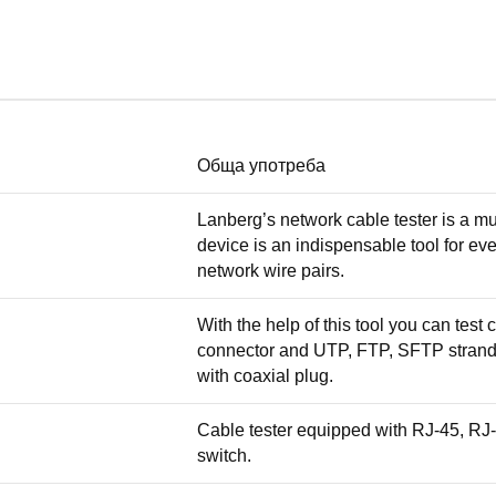
Обща употреба
Lanberg’s network cable tester is a mu
device is an indispensable tool for ever
network wire pairs.
With the help of this tool you can tes
connector and UTP, FTP, SFTP strande
with coaxial plug.
Cable tester equipped with RJ-45, RJ
switch.