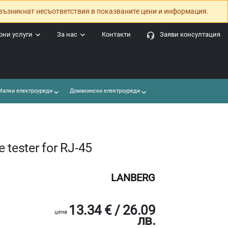
възникнат несъответствия в показваните цени и информация.
ни услуги
За нас
Контакти
Заяви консултация
алки електроуреди
Домакински електроуреди
tester for RJ-45
LANBERG
13.34 € / 26.09
цена
лв.