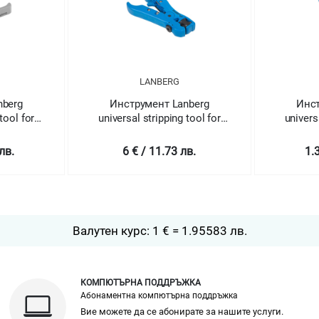
LANBERG
nberg
Инструмент Lanberg
Инст
tool for
universal stripping tool for
univers
nd data
UTP STP and data cables
лв.
6 € / 11.73 лв.
1.
Валутен курс: 1 € = 1.95583 лв.
КОМПЮТЪРНА ПОДДРЪЖКА
Абонаментна компютърна поддръжка
Вие можете да се абонирате за нашите услуги.