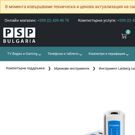
В момента извършваме техническа и ценова актуализация на са
Онлайн магазин:
+359 (2) 439 40 76
Компютърни услуги:
+359 (2) 4
0
TV Видео и Gaming
Телефони и таблети
Компютри и периферия
Компютърна поддръжка
Мрежови инструменти
Инструмент Lanberg cab