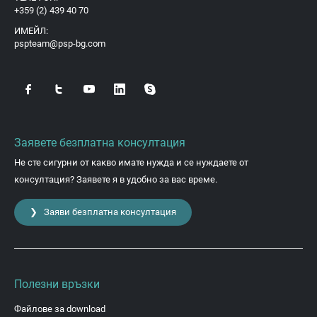
+359 (2) 439 40 70
ИМЕЙЛ:
pspteam@psp-bg.com
Заявете безплатна консултация
Не сте сигурни от какво имате нужда и се нуждаете от
консултация? Заявете я в удобно за вас време.
❯ Заяви безплатна консултация
Полезни връзки
Файлове за download