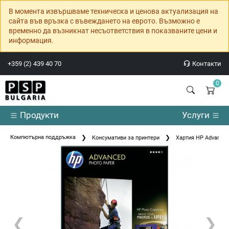
В момента извършваме техническа и ценова актуализация на
сайта във връзка с въвеждането на еврото. Възможно е
временно да възникнат несъответствия в показваните цени и
информация.
+359 (2) 439 40 70
Контакти
0
Продукти
Услуги
Компютърна поддръжка
Консумативи за принтери
Хартия HP Advanced 
❮
❯