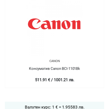
N
CANON
n BCI-1101Bk
Консуматив Canon BC
001.21 лв.
511.91 € / 1001.2
Валутен курс: 1 € = 1.95583 лв.