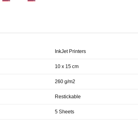
InkJet Printers
10 x 15 cm
260 g/m2
Restickable
5 Sheets