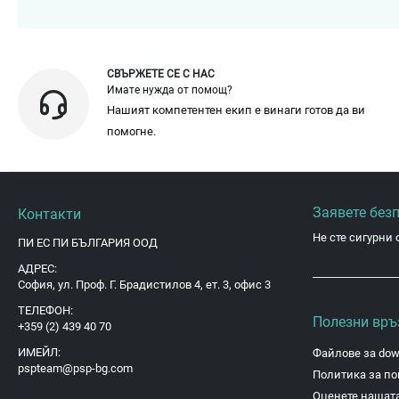
СВЪРЖЕТЕ СЕ С НАС
Имате нужда от помощ?
Нашият компетентен екип е винаги готов да ви
помогне.
Заявете без
Контакти
Не сте сигурни 
ПИ ЕС ПИ БЪЛГАРИЯ ООД
АДРЕС:
София, ул. Проф. Г. Брадистилов 4, ет. 3, офис 3
ТЕЛЕФОН:
Полезни връ
+359 (2) 439 40 70
ИМЕЙЛ:
Файлове за dow
pspteam@psp-bg.com
Политика за по
Оценете нашата