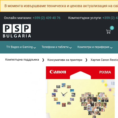
В момента извършваме техническа и ценова актуализация на са
Онлайн магазин:
+359 (2) 439 40 76
Компютърни услуги:
+359 (2) 4
0
TV Видео и Gaming
Телефони и таблети
Компютри и периферия
Компютърна поддръжка
Консумативи за принтери
Хартия Canon Restic