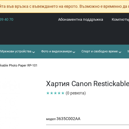
йта във връзка с въвеждането на еврото. Възможно е временно да 
39 40 70
Абонаментна поддръжка
Компютър
Мрежови устройства
Фото и видеокамери
Спорт и свободно време
М
kable Photo Paper RP-101
Хартия Canon Restickable
★★★★★
(0 ревюта)
3635C002AA
модел