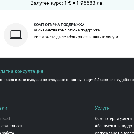
Валутен курс: 1 € = 1.95583 лв.
КОМПЮТЪРНА ПОДДРЪЖКА
Абонаментна компютърна поддръжка
Вие можете да се абонирате за нашите услуги.
платна консултация
от какво имате нужда и се нуждаете от консултация? Заявете я в удобно з
зки
Услуги
nload
Компютърни услуги
верителност
Абонаментна поддр
 работа
Изграждане на теле