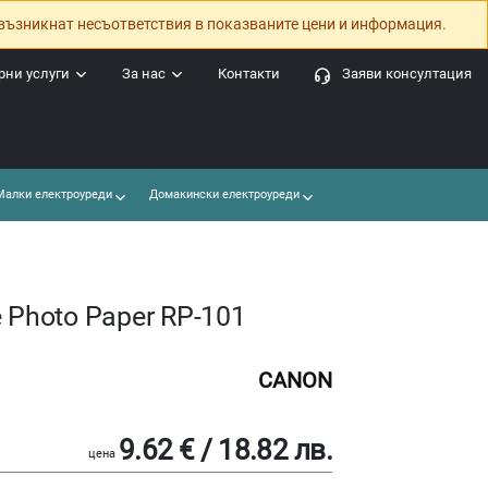
възникнат несъответствия в показваните цени и информация.
ни услуги
За нас
Контакти
Заяви консултация
алки електроуреди
Домакински електроуреди
 Photo Paper RP-101
CANON
9.62 € / 18.82 лв.
цена