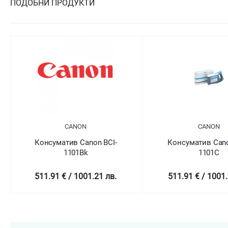
ПОДОБНИ ПРОДУКТИ
CANON
on BCI-
Консуматив Canon BCI-
Конс
1101C
.21 лв.
511.91 € / 1001.21 лв.
511.