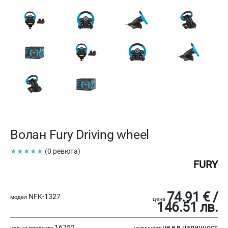
Волан Fury Driving wheel
★★★★★
(0 ревюта)
FURY
74.91 € /
NFK-1327
модел
цена
146.51 лв.
16752
не е в наличност