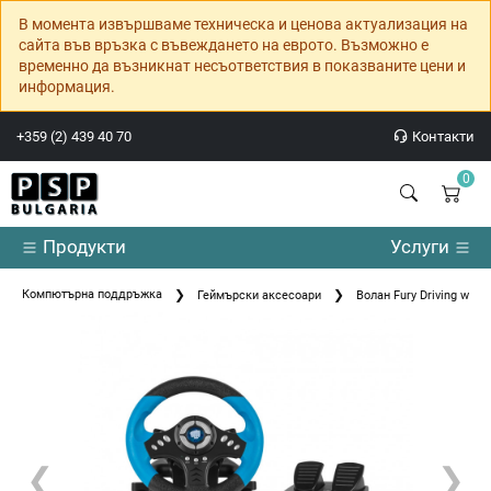
В момента извършваме техническа и ценова актуализация на
сайта във връзка с въвеждането на еврото. Възможно е
временно да възникнат несъответствия в показваните цени и
информация.
+359 (2) 439 40 70
Контакти
0
Продукти
Услуги
Компютърна поддръжка
Геймърски аксесоари
Волан Fury Driving whee
❮
❯