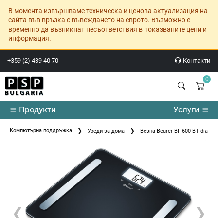
В момента извършваме техническа и ценова актуализация на
сайта във връзка с въвеждането на еврото. Възможно е
временно да възникнат несъответствия в показваните цени и
информация.
+359 (2) 439 40 70
Контакти
0
Продукти
Услуги
Компютърна поддръжка
Уреди за дома
Везна Beurer BF 600 BT diagnos
❮
❯