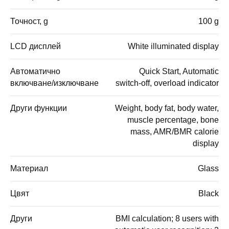
Точност, g
100 g
LCD дисплей
White illuminated display
Автоматично
Quick Start, Automatic
включване/изключване
switch-off, overload indicator
Други функции
Weight, body fat, body water,
muscle percentage, bone
mass, AMR/BMR calorie
display
Материал
Glass
Цвят
Black
Други
BMI calculation; 8 users with