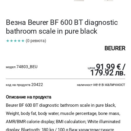
Везна Beurer BF 600 BT diagnostic
bathroom scale in pure black
★★★★★
(0 ревюта)
BEURER
91.99 € /
74803_BEU
модел
цена
179.92 лв.
20422
не е в наличност
код на продукта
наличност
Описание на продукта
Beurer BF 600 BT diagnostic bathroom scale in pure black,
Weight, body fat, body water, muscle percentage, bone mass,
AMR/BMR calorie display; BMI calculation; White illuminated
display; Bluetooth; 180 kg / 100 g
Виж характеристиките