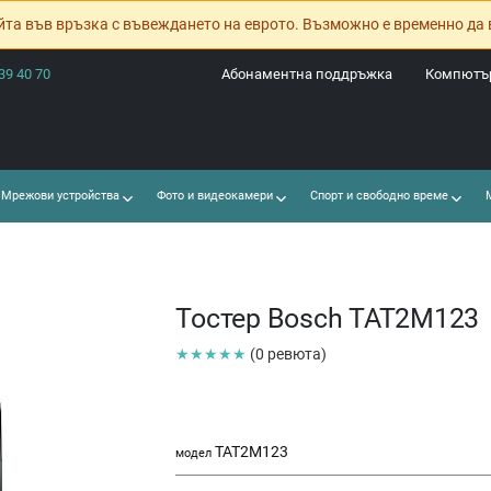
йта във връзка с въвеждането на еврото. Възможно е временно да 
39 40 70
Абонаментна поддръжка
Компютър
Мрежови устройства
Фото и видеокамери
Спорт и свободно време
М
Тостер Bosch TAT2M123
★★★★★
(0 ревюта)
TAT2M123
модел