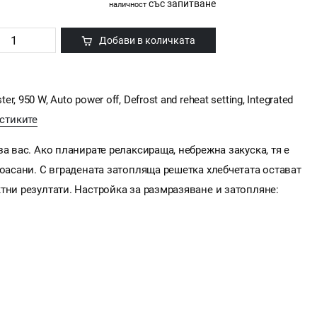
със запитване
наличност
Добави в количката
950 W, Auto power off, Defrost and reheat setting, Integrated
стиките
а вас. Ако планирате релаксираща, небрежна закуска, тя е
роасани. С вградената затопляща решетка хлебчетата остават
тни резултати. Настройка за размразяване и затопляне: