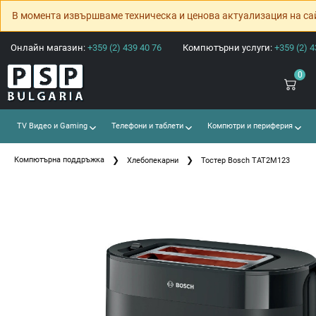
В момента извършваме техническа и ценова актуализация на са
Онлайн магазин:
+359 (2) 439 40 76
Компютърни услуги:
+359 (2) 4
0
TV Видео и Gaming
Телефони и таблети
Компютри и периферия
Компютърна поддръжка
Хлебопекарни
Тостер Bosch TAT2M123