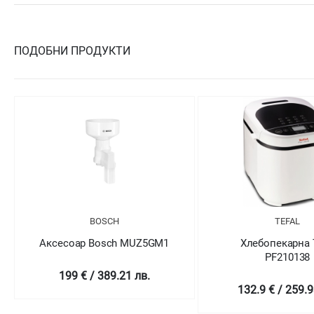
ПОДОБНИ ПРОДУКТИ
TEFAL
T
GM1
Хлебопекарна Tefal
Хлебопек
PF210138
PF2
132.9 € / 259.93 лв.
168.7 € /