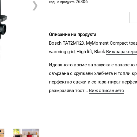
26306
❯
код на продукта
Описание на продукта
Bosch TAT2M123, MyMoment Compact toaster, 
warming grid, High lift, Black
Виж характери
Идеалното време за закуска е запазено з
свързана с хрупкави хлебчета и топли к
перфектно свежи и се гарантират перфек
размразява тост...
Виж описанието