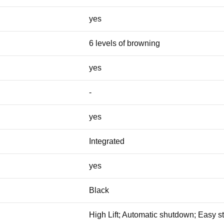
yes
6 levels of browning
yes
-
yes
Integrated
yes
Black
High Lift; Automatic shutdown; Easy s