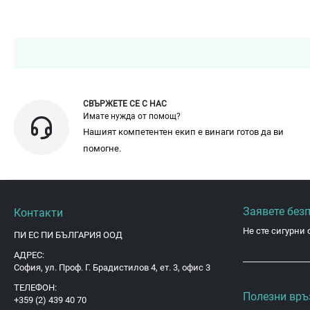
СВЪРЖЕТЕ СЕ С НАС
Имате нужда от помощ?
Нашият компетентен екип е винаги готов да ви
помогне.
Заявете без
Контакти
Не сте сигурни 
ПИ ЕС ПИ БЪЛГАРИЯ ООД
АДРЕС:
София, ул. Проф. Г. Брадистилов 4, ет. 3, офис 3
ТЕЛЕФОН:
Полезни връ
+359 (2) 439 40 70