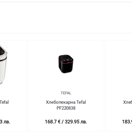
EFAL
TEFAL
арна Tefal
Хлебопекарна Tefal
20838
PF240E38
 329.95 лв.
183.9 € / 359.68 лв.