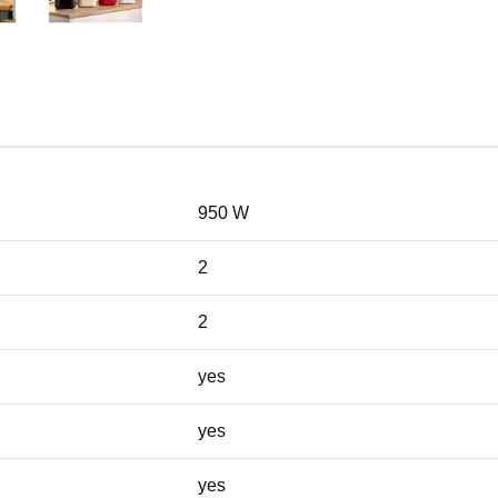
950 W
2
2
yes
yes
yes