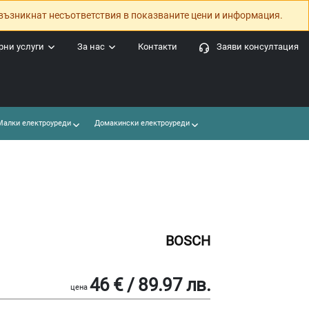
възникнат несъответствия в показваните цени и информация.
ни услуги
За нас
Контакти
Заяви консултация
алки електроуреди
Домакински електроуреди
BOSCH
46 € / 89.97 лв.
цена