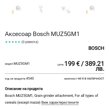
Аксесоар Bosch MUZ5GM1
★★★★★
(0 ревюта)
BOSCH
199 € / 389.21
MUZ5GM1
модел
цена
лв.
4540
не е в наличност
код на продукта
наличност
Описание на продукта
Bosch MUZ5GM1, Grain grinder attachment, For all types of
cereals (except maize)
Виж характеристиките