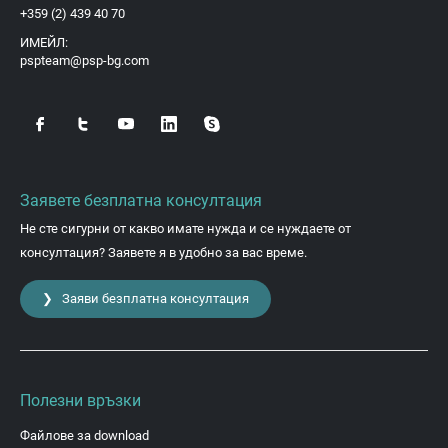
+359 (2) 439 40 70
ИМЕЙЛ:
pspteam@psp-bg.com
Заявете безплатна консултация
Не сте сигурни от какво имате нужда и се нуждаете от
консултация? Заявете я в удобно за вас време.
❯ Заяви безплатна консултация
Полезни връзки
Файлове за download