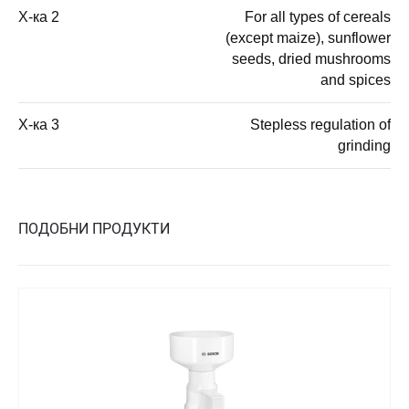
Х-ка 2
For all types of cereals
(except maize), sunflower
seeds, dried mushrooms
and spices
Х-ка 3
Stepless regulation of
grinding
ПОДОБНИ ПРОДУКТИ