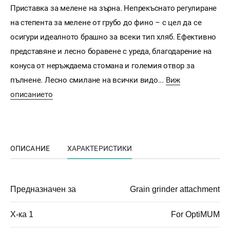
Приставка за мелене на зърна. Непрекъснато регулиране
на степента за мелене от грубо до фино – с цел да се
осигури идеалното брашно за всеки тип хляб. Ефективно
представяне и лесно боравене с уреда, благодарение на
конуса от неръждаема стомана и големия отвор за
пълнене. Лесно смилане на всички видо...
Виж
описанието
ОПИСАНИЕ
ХАРАКТЕРИСТИКИ
Предназначен за
Grain grinder attachment
Х-ка 1
For OptiMUM