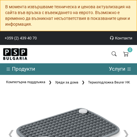
В момента извършваме техническа и ценова актуализация на
сайта във връзка с въвеждането на еврото. Възможно е
временно да възникнат несъответствия в показваните цени и
информация.
+359 (2) 439 40 70
Контакти
0
Продукти
Услуги
Компютърна поддръжка
Уреди за дома
Термоподложка Beurer HK SE Co
❮
❯