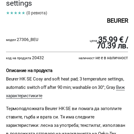
settings
★★★★★
(0 ревюта)
BEURER
35.99 € /
27306_BEU
модел
цена
70.39 лв.
20432
не е в наличност
код на продукта
наличност
Описание на продукта
Beurer HK SE Cosy and soft heat pad; 3 temperature settings,
automatic switch off after 90 min; washable on 30°; Gray
Виж
характеристиките
Термоподложката Beurer HK SE ви помага да затоплите
ставите, гърба и врата си. Тя има следните
характеристики: лесна за употреба; текстилът, използван
в подложката отговаря на изискванията на Oeko-Tex