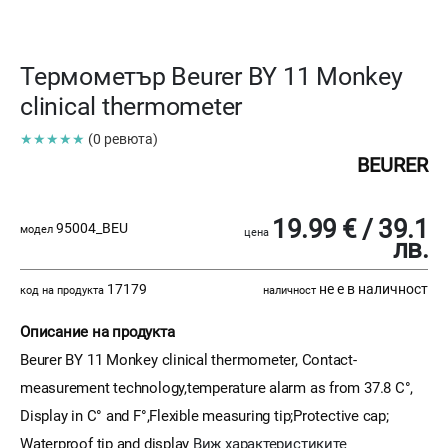
Термометър Beurer BY 11 Monkey
clinical thermometer
★★★★★
(0 ревюта)
BEURER
19.99 € / 39.1
95004_BEU
модел
цена
лв.
17179
не е в наличност
код на продукта
наличност
Описание на продукта
Beurer BY 11 Monkey clinical thermometer, Contact-
measurement technology,temperature alarm as from 37.8 C°,
Display in C° and F°,Flexible measuring tip;Protective cap;
Waterproof tip and display
Виж характеристиките