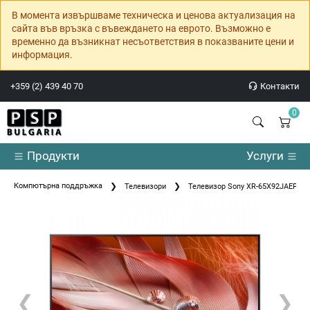
В момента извършваме техническа и ценова актуализация на
сайта във връзка с въвеждането на еврото. Възможно е
временно да възникнат несъответствия в показваните цени и
информация.
+359 (2) 439 40 70
Контакти
0
Продукти
Услуги
Компютърна поддръжка
Телевизори
Телевизор Sony XR-65X92JAEP 65
❮
❯