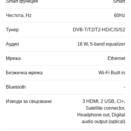
Smart функция
Smart
Честота, Hz
60Hz
Тунер
DVB-T/T2/T2-HD/C/S/S2
Аудио
16 W, 5-band equalizer
Мрежа
Ethernet
Безжична мрежа
Wi-Fi Built in
Bluetooth
-
Изводи за свързване
3 HDMI, 2 USB, CI+,
Satellite connector,
Headphone out, Digital
audio output (optical)