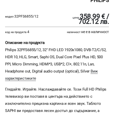
PHILIPS
358.99 € /
32PFS6855/12
модел
цена
702.12 лв.
4
не е в наличност
код на продукта
наличност
Описание на продукта
Philips 32PFS6855/12, 32" FHD LED 1920x1080, DVB-T2/C/S2,
HDR 10, HLG, Smart, Saphi OS, Dual Core Pixel Plus HD, 500
PPI, Micro Dimming, HDMI*3, USB*2, Cl+, 802.11n, Lan,
Headphone out, Digital audio output (optical), Silver
Виж
характеристиките
Гледайте. Играйте. Наслаждавайте се. Този Full HD Philips
телевизор ви поставя в центъра на действието с
изключително прецизна картина и ясен звук. Таблото
SAPHI ви предоставя лесен достъп до съдържание, а