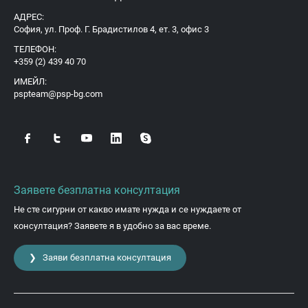
АДРЕС:
София, ул. Проф. Г. Брадистилов 4, ет. 3, офис 3
ТЕЛЕФОН:
+359 (2) 439 40 70
ИМЕЙЛ:
pspteam@psp-bg.com
Заявете безплатна консултация
Не сте сигурни от какво имате нужда и се нуждаете от
консултация? Заявете я в удобно за вас време.
❯ Заяви безплатна консултация