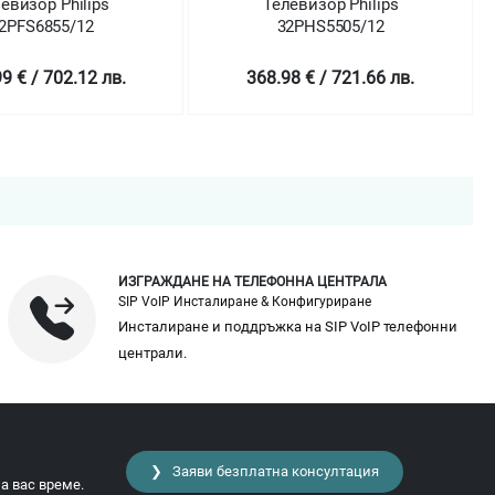
изор Philips
Телевизор Philips
PFS6855/12
32PHS5505/12
€ / 702.12 лв.
368.98 € / 721.66 лв.
ИЗГРАЖДАНЕ НА ТЕЛЕФОННА ЦЕНТРАЛА
SIP VoIP Инсталиране & Конфигуриране
Инсталиране и поддръжка на SIP VoIP телефонни
централи.
❯ Заяви безплатна консултация
а вас време.