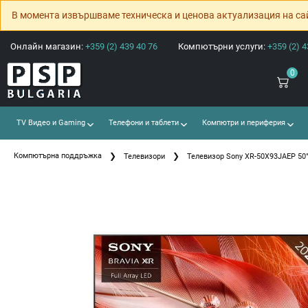
В момента извършваме техническа и ценова актуализация на са
Онлайн магазин:
+359 (2) 439 40 76
Компютърни услуги:
+359 (2) 4
0
TV Видео и Gaming
Телефони и таблети
Компютри и периферия
Компютърна поддръжка
Телевизори
Телевизор Sony XR-50X93JAEP 50