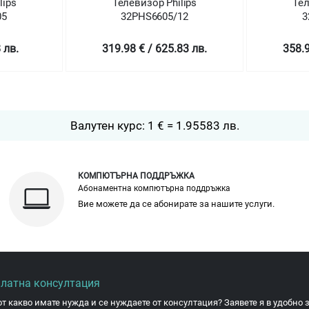
ps
Телевизор Philips
Телев
32PHS6605/12
32
в.
319.98 € / 625.83 лв.
358.99 
Валутен курс: 1 € = 1.95583 лв.
КОМПЮТЪРНА ПОДДРЪЖКА
Абонаментна компютърна поддръжка
Вие можете да се абонирате за нашите услуги.
платна консултация
от какво имате нужда и се нуждаете от консултация? Заявете я в удобно з