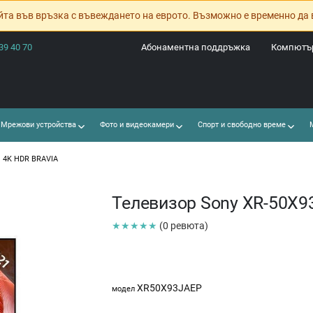
йта във връзка с въвеждането на еврото. Възможно е временно да 
39 40 70
Абонаментна поддръжка
Компютър
Мрежови устройства
Фото и видеокамери
Спорт и свободно време
М
" 4K HDR BRAVIA
Телевизор Sony XR-50X9
★★★★★
(0 ревюта)
XR50X93JAEP
модел