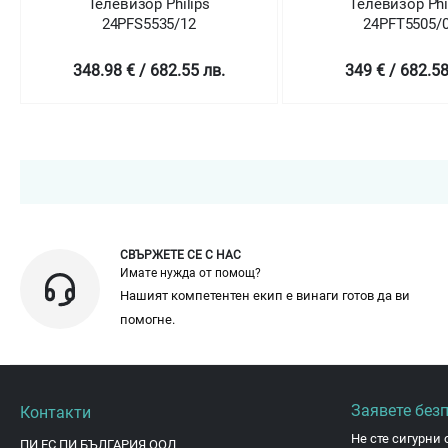
Телевизор Philips
Телевизор Phili
24PFS5535/12
24PFT5505/05
348.98 € / 682.55 лв.
349 € / 682.58 л
СВЪРЖЕТЕ СЕ С НАС
Имате нужда от помощ?
Нашият компетентен екип е винаги готов да ви
помогне.
Заявете без
Контакти
Не сте сигурни 
ПИ ЕС ПИ БЪЛГАРИЯ ООД