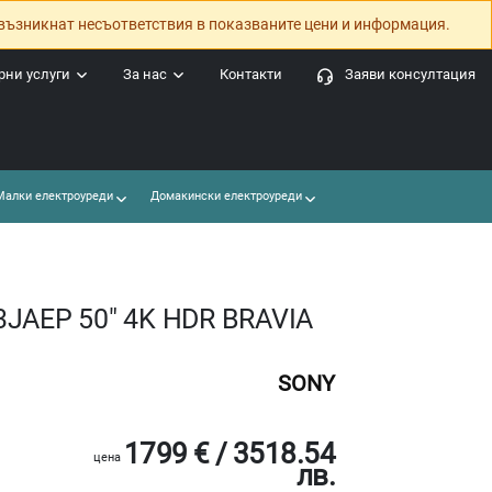
възникнат несъответствия в показваните цени и информация.
ни услуги
За нас
Контакти
Заяви консултация
алки електроуреди
Домакински електроуреди
3JAEP 50" 4K HDR BRAVIA
SONY
1799 € / 3518.54
цена
лв.