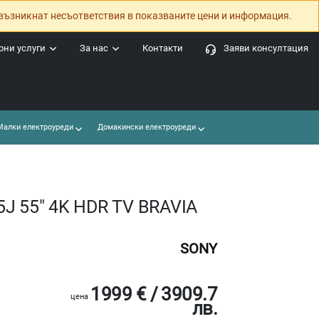
възникнат несъответствия в показваните цени и информация.
ни услуги
За нас
Контакти
Заяви консултация
алки електроуреди
Домакински електроуреди
5J 55" 4K HDR TV BRAVIA
SONY
1999 € / 3909.7
цена
лв.