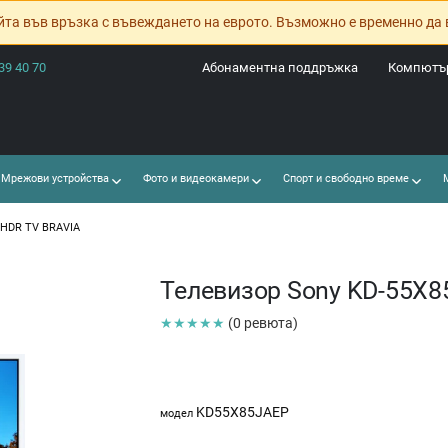
йта във връзка с въвеждането на еврото. Възможно е временно да 
39 40 70
Абонаментна поддръжка
Компютър
Мрежови устройства
Фото и видеокамери
Спорт и свободно време
М
K HDR TV BRAVIA
Телевизор Sony KD-55X8
★★★★★
(0 ревюта)
KD55X85JAEP
модел