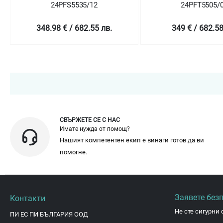
24PFS5535/12
24PFT5505/
348.98 € / 682.55 лв.
349 € / 682.58
СВЪРЖЕТЕ СЕ С НАС
Имате нужда от помощ?
Нашият компетентен екип е винаги готов да ви
помогне.
Заявете без
Контакти
Не сте сигурни 
ПИ ЕС ПИ БЪЛГАРИЯ ООД