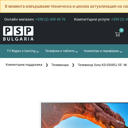
В момента извършваме техническа и ценова актуализация на са
Онлайн магазин:
+359 (2) 439 40 76
Компютърни услуги:
+359 (2) 4
0
TV Видео и Gaming
Телефони и таблети
Компютри и периферия
Компютърна поддръжка
Телевизори
Телевизор Sony KD-55X85J 55" 4