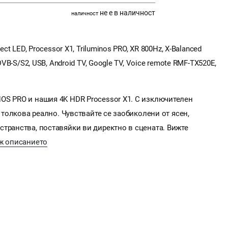
не е в наличност
наличност
ct LED, Processor X1, Triluminos PRO, XR 800Hz, X-Balanced
DVB-S/S2, USB, Android TV, Google TV, Voice remote RMF-TX520E,
OS PRO и нашия 4K HDR Processor X1. С изключителен
а толкова реално. Чувствайте се заобиколени от ясен,
транства, поставяйки ви директно в сцената. Вижте
ж описанието