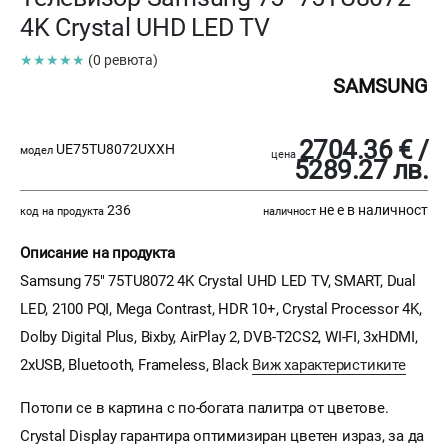
4K Crystal UHD LED TV
★★★★★
(0 ревюта)
SAMSUNG
2704.36 € /
UE75TU8072UXXH
модел
цена
5289.27 лв.
236
не е в наличност
код на продукта
наличност
Описание на продукта
Samsung 75" 75TU8072 4K Crystal UHD LED TV, SMART, Dual
LED, 2100 PQI, Mega Contrast, HDR 10+, Crystal Processor 4K,
Dolby Digital Plus, Bixby, AirPlay 2, DVB-T2CS2, WI-FI, 3xHDMI,
2xUSB, Bluetooth, Frameless, Black
Виж характеристиките
Потопи се в картина с по-богата палитра от цветове.
Crystal Display гарантира оптимизиран цветен израз, за да