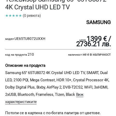
4K Crystal UHD LED TV
★★★★★
(0 ревюта)
SAMSUNG
1399 € /
UE65TU8072UXXH
модел
цена
2736.21 лв.
210
не е в наличност
код на продукта
наличност
Описание на продукта
Samsung 65" 65TU8072 4K Crystal UHD LED TV, SMART, Dual
LED, 2100 PQI, Mega Contrast, HDR 10+, Crystal Processor 4K,
Dolby Digital Plus, Bixby, AirPlay 2, DVB-T2CS2, WI-FI, 3xHDMI,
2xUSB, Bluetooth, Frameless, Tizen, Black
Виж
характеристиките
Потопи се в картина с по-богата палитра от цветове.