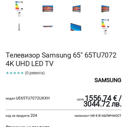
Телевизор Samsung 65" 65TU7072
4K UHD LED TV
★★★★★
(0 ревюта)
SAMSUNG
1556.74 € /
UE65TU7072UXXH
модел
цена
3044.72 лв.
204
не е в наличност
код на продукта
наличност