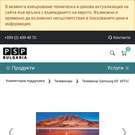
В момента извършваме техническа и ценова актуализация на
сайта във връзка с въвеждането на еврото. Възможно е
временно да възникнат несъответствия в показваните цени и
информация.
+359 (2) 439 40 70
Контакти
0
Продукти
Услуги
Компютърна поддръжка
Телевизори
Телевизор Samsung 65" 65TU7072
❮
❯