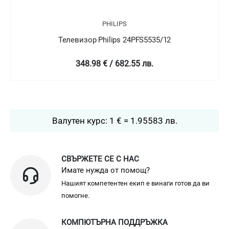
PHILIPS
S5535/12
Телевизор Philips 24PFT5505
лв.
349 € / 682.58 лв.
Валутен курс: 1 € = 1.95583 лв.
СВЪРЖЕТЕ СЕ С НАС
Имате нужда от помощ?
Нашият компетентен екип е винаги готов да ви
помогне.
КОМПЮТЪРНА ПОДДРЪЖКА