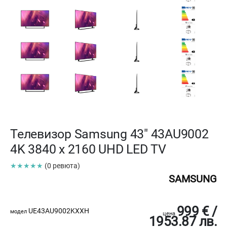
Телевизор Samsung 43" 43AU9002
4K 3840 x 2160 UHD LED TV
★★★★★
(0 ревюта)
SAMSUNG
999 € /
UE43AU9002KXXH
модел
цена
1953.87 лв.