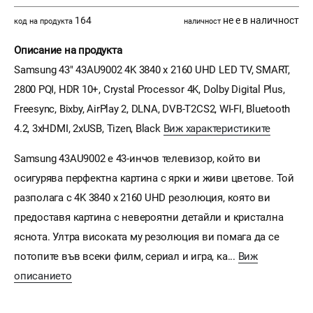
164
не е в наличност
код на продукта
наличност
Описание на продукта
Samsung 43" 43AU9002 4K 3840 x 2160 UHD LED TV, SMART,
2800 PQI, HDR 10+, Crystal Processor 4K, Dolby Digital Plus,
Freesync, Bixby, AirPlay 2, DLNA, DVB-T2CS2, WI-FI, Bluetooth
4.2, 3xHDMI, 2xUSB, Tizen, Black
Виж характеристиките
Samsung 43AU9002 е 43-инчов телевизор, който ви
осигурява перфектна картина с ярки и живи цветове. Той
разполага с 4K 3840 x 2160 UHD резолюция, която ви
предоставя картина с невероятни детайли и кристална
яснота. Ултра високата му резолюция ви помага да се
потопите във всеки филм, сериал и игра, ка...
Виж
описанието