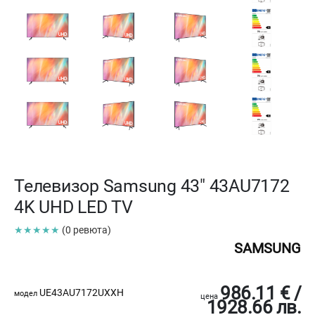
Телевизор Samsung 43" 43AU7172
4K UHD LED TV
★★★★★
(0 ревюта)
SAMSUNG
986.11 € /
UE43AU7172UXXH
модел
цена
1928.66 лв.