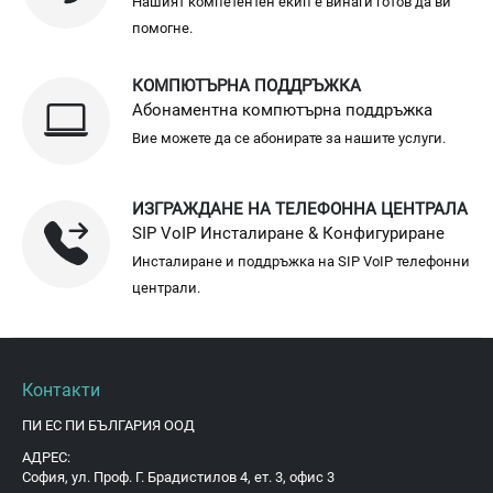
Нашият компетентен екип е винаги готов да ви
помогне.
КОМПЮТЪРНА ПОДДРЪЖКА
Абонаментна компютърна поддръжка
Вие можете да се абонирате за нашите услуги.
ИЗГРАЖДАНЕ НА ТЕЛЕФОННА ЦЕНТРАЛА
SIP VoIP Инсталиране & Конфигуриране
Инсталиране и поддръжка на SIP VoIP телефонни
централи.
Контакти
ПИ ЕС ПИ БЪЛГАРИЯ ООД
АДРЕС:
София, ул. Проф. Г. Брадистилов 4, ет. 3, офис 3