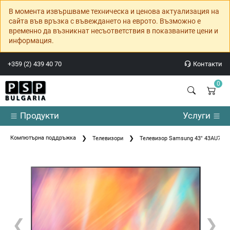
В момента извършваме техническа и ценова актуализация на
сайта във връзка с въвеждането на еврото. Възможно е
временно да възникнат несъответствия в показваните цени и
информация.
+359 (2) 439 40 70
Контакти
0
Продукти
Услуги
Компютърна поддръжка
Телевизори
Телевизор Samsung 43" 43AU7172
❮
❯