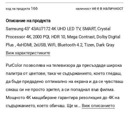
166
не е в наличност
код на продукта
наличност
Описание на продукта
Samsung 43" 43AU7172 4K UHD LED TV, SMART, Crystal
Processor 4K, 2000 PQI, HDR 10, Mega Contrast, Dolby Digital
Plus , 4xHDMI, 2xUSB, WiFi, Bluetooth 4.2, Tizen, Dark Gray
Виж характеристиките
PurColor позволява на телевизора да пресъздаде широка
палитра от цветове, така че съдържанието, което гледаш,
да бъде предадено оптимално на екрана и да се чувстваш
сякаш си не просто зрител, а си попаднал във филма.
Мощното 4K мащабиране гарантира резолюция до 4К на
съдържанието, което обичаш. Ще м...
Виж описанието