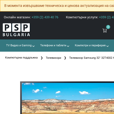
В момента извършваме техническа и ценова актуализация на са
Онлайн магазин:
+359 (2) 439 40 76
Компютърни услуги:
+359 (2) 4
0
TV Видео и Gaming
Телефони и таблети
Компютри и периферия
Компютърна поддръжка
Телевизори
Телевизор Samsung 32" 32T4002 