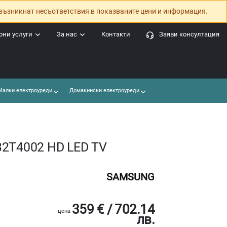
възникнат несъответствия в показваните цени и информация.
ни услуги
За нас
Контакти
Заяви консултация
алки електроуреди
Домакински електроуреди
32T4002 HD LED TV
SAMSUNG
359 € / 702.14
цена
лв.