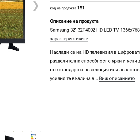
❯
151
код на продукта
Описание на продукта
Samsung 32" 32T4002 HD LED TV, 1366x768, 
характеристиките
Наслади се на HD телевизия в цифровата
разделителна способност с ярки и ясни 
със стандартна резолюция или аналогови
усилия те въвлича в...
Виж описанието