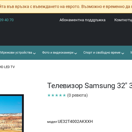
йта във връзка с въвеждането на еврото. Възможно е временно да 
39 40 70
Абонаментна поддръжка
Компютър
Мрежови устройства
Фото и видеокамери
Спорт и свободно време
М
HD LED TV
Телевизор Samsung 32" 
★★★★★
(0 ревюта)
UE32T4002AKXXH
модел