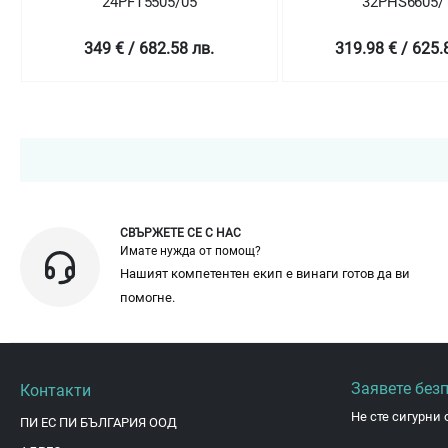
24PFT5505/05
32PHS6605/
349 € / 682.58 лв.
319.98 € / 625.
СВЪРЖЕТЕ СЕ С НАС
Имате нужда от помощ?
Нашият компетентен екип е винаги готов да ви
помогне.
Заявете без
Контакти
Не сте сигурни 
ПИ ЕС ПИ БЪЛГАРИЯ ООД