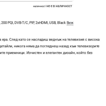
не е в наличност
наличност
200 PQI, DVB-T/C, PIP, 2xHDMI, USB, Black
Виж
 ера. След като се насладиш веднъж на телевизия с висока
детайли, никога няма да погледнеш назад към телевизорите
те приемници. Изчистен и елегантен дизайн, който без