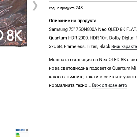
❯
243
код на продукта
Описание на продукта
Samsung 75'' 75QN800A Neo QLED 8K FLAT, SM
Quantum HDR 2000, HDR 10+, Dolby Digital Plu
3xUSB, Frameless, Tizen, Black
Виж характ
Мощната еволюция на Neo QLED 8K e свъ
нова светодиодна подсветка Quantum Min
както в тъмните, така и в светлите участ
нормалната техно...
Виж описанието