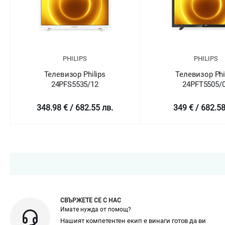
PHILIPS
PHILIPS
Телевизор Philips
Телевизор Phi
24PFS5535/12
24PFT5505/
348.98 € / 682.55 лв.
349 € / 682.58
СВЪРЖЕТЕ СЕ С НАС
Имате нужда от помощ?
Нашият компетентен екип е винаги готов да ви