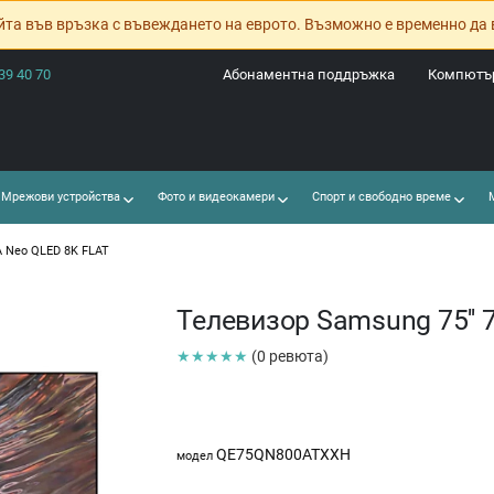
йта във връзка с въвеждането на еврото. Възможно е временно да 
39 40 70
Абонаментна поддръжка
Компютър
Мрежови устройства
Фото и видеокамери
Спорт и свободно време
М
A Neo QLED 8K FLAT
Телевизор Samsung 75''
★★★★★
(0 ревюта)
QE75QN800ATXXH
модел