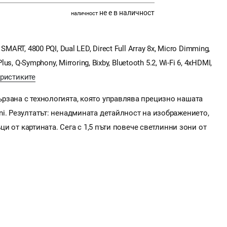
не е в наличност
наличност
ART, 4800 PQI, Dual LED, Direct Full Array 8x, Micro Dimming,
s, Q-Symphony, Mirroring, Bixby, Bluetooth 5.2, Wi-Fi 6, 4xHDMI,
еристиките
рзана с технологията, която управлява прецизно нашата
i. Резултатът: ненадмината детайлност на изображението,
ъци от картината. Сега с 1,5 пъти повече светлинни зони от