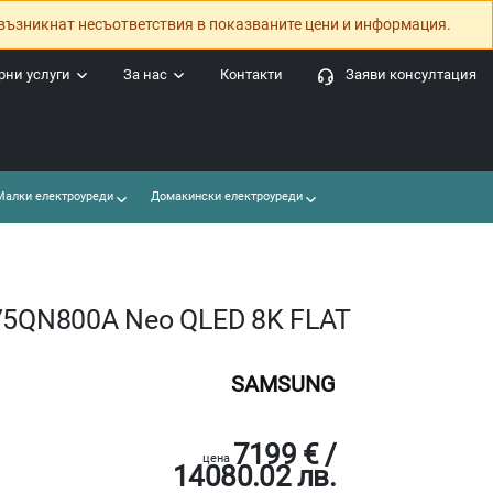
възникнат несъответствия в показваните цени и информация.
ни услуги
За нас
Контакти
Заяви консултация
алки електроуреди
Домакински електроуреди
 75QN800A Neo QLED 8K FLAT
SAMSUNG
7199 € /
цена
14080.02 лв.