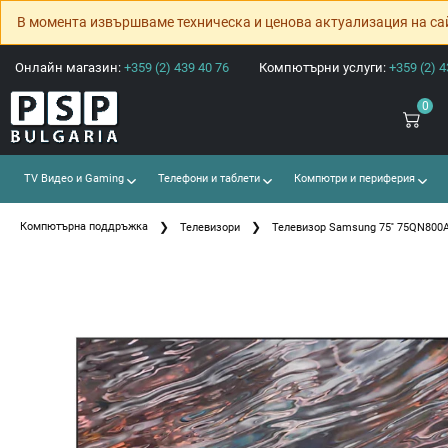
В момента извършваме техническа и ценова актуализация на са
Онлайн магазин:
+359 (2) 439 40 76
Компютърни услуги:
+359 (2) 4
0
TV Видео и Gaming
Телефони и таблети
Компютри и периферия
Компютърна поддръжка
Телевизори
Телевизор Samsung 75'' 75QN800