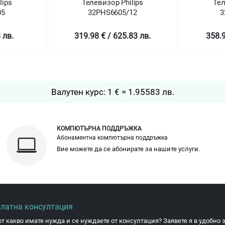
Телевизор Philips
Телевизор Philips
32PHS6605/12
32PFS6855/12
319.98 € / 625.83 лв.
358.99 € / 702.12 лв.
Валутен курс: 1 € = 1.95583 лв.
КОМПЮТЪРНА ПОДДРЪЖКА
Абонаментна компютърна поддръжка
Вие можете да се абонирате за нашите услуги.
платна консултация
от какво имате нужда и се нуждаете от консултация? Заявете я в удобно з