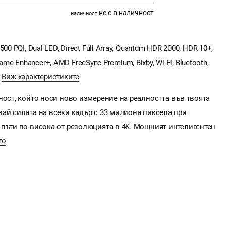
не е в наличност
наличност
0 PQI, Dual LED, Direct Full Array, Quantum HDR 2000, HDR 10+,
 Game Enhancer+, AMD FreeSync Premium, Bixby, Wi-Fi, Bluetooth,
c
Виж характеристиките
ност, който носи ново измерение на реалността във твоята
ай силата на всеки кадър с 33 милиона пиксела при
 пъти по-висока от резолюцията в 4K. Мощният интелигентен
то