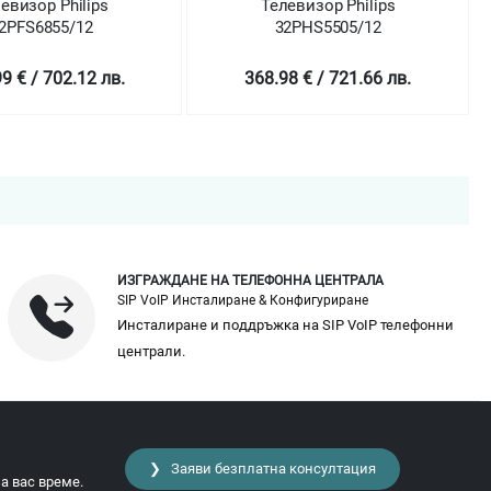
Телевизор Philips
Телевизор Phi
32PHS5505/12
32PHS5525/
368.98 € / 721.66 лв.
298.99 € / 584.
ИЗГРАЖДАНЕ НА ТЕЛЕФОННА ЦЕНТРАЛА
SIP VoIP Инсталиране & Конфигуриране
Инсталиране и поддръжка на SIP VoIP телефонни
централи.
❯ Заяви безплатна консултация
а вас време.