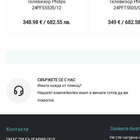
р Philips
Телевизор Philips
535/12
24PFT5505/05
 682.55 лв.
349 € / 682.58 лв.
СВЪРЖЕТЕ СЕ С НАС
Имате нужда от помощ?
Нашият компетентен екип е винаги готов да ви
помогне.
Заявете без
Контакти
Не сте сигурни 
ПИ ЕС ПИ БЪЛГАРИЯ ООД