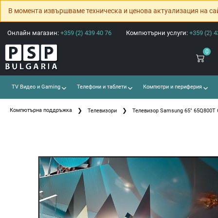
В момента извършваме техническа и ценова актуализация на са
Онлайн магазин:
+359 (2) 439 40 76
Компютърни услуги:
+359 (2) 4
0
TV Видео и Gaming
Телефони и таблети
Компютри и периферия
Компютърна поддръжка
Телевизори
Телевизор Samsung 65" 65Q800T