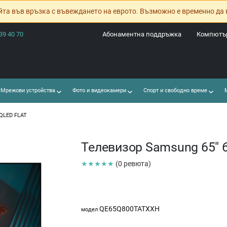
йта във връзка с въвеждането на еврото. Възможно е временно да 
39 40 70
Абонаментна поддръжка
Компютър
Мрежови устройства
Фото и видеокамери
Спорт и свободно време
М
 QLED FLAT
Телевизор Samsung 65" 
★★★★★
(0 ревюта)
QE65Q800TATXXH
модел