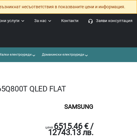
възникнат несъответствия в показваните цени и информация.
ни услуги
За нас
Контакти
Заяви консултация
алки електроуреди
Домакински електроуреди
65Q800T QLED FLAT
SAMSUNG
6515.46 € /
цена
12743.13 лв.