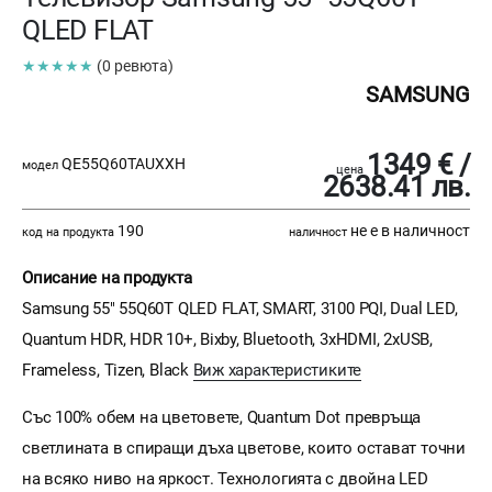
QLED FLAT
★★★★★
(0 ревюта)
SAMSUNG
1349 € /
QE55Q60TAUXXH
модел
цена
2638.41 лв.
190
не е в наличност
код на продукта
наличност
Описание на продукта
Samsung 55" 55Q60T QLED FLAT, SMART, 3100 PQI, Dual LED,
Quantum HDR, HDR 10+, Bixby, Bluetooth, 3xHDMI, 2xUSB,
Frameless, Tizen, Black
Виж характеристиките
Със 100% обем на цветовете, Quantum Dot превръща
светлината в спиращи дъха цветове, които остават точни
на всяко ниво на яркост. Технологията с двойна LED