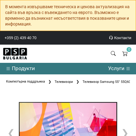
В момента извършваме техническа и ценова актуализация на
сайта във връзка с въвеждането на еврото. Възможно е
временно да възникнат несъответствия в показваните цени и
информация.
+359 (2) 439 40 70
Контакти
0
Продукти
Услуги
Компютърна поддръжка
Телевизори
Телевизор Samsung 55" 55Q60T 
❮
❯