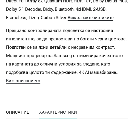
Direct Full Array 8x, Quantum HDR, HDR 10+, Dolby Digital Plus,
Dolby 5.1 Decoder, Bixby, Bluetooth, 4xHDMI, 2xUSB,
Frameless, Tizen, Carbon Silver
Виж характеристиките
Прецизно контролираната подсветка се настройва
интелигентно, за да предостави по-богати черни цветове.
Подготви се за ясни детайли с несравним контраст.
Мощният процесор на Samsung оптимизира качеството
на картината до отлични условия за гледане, като
подобрява цялото ти съдържание. 4K AI мащабиране...
Виж описанието
ОПИСАНИЕ
ХАРАКТЕРИСТИКИ