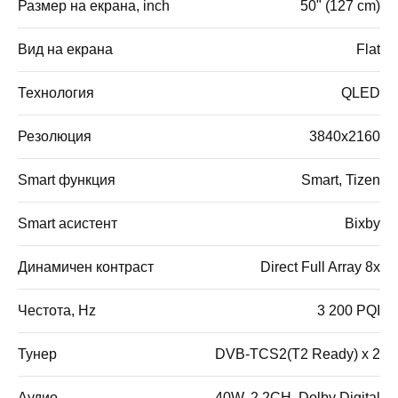
Размер на екрана, inch
50" (127 cm)
Вид на екрана
Flat
Технология
QLED
Резолюция
3840x2160
Smart функция
Smart, Tizen
Smart асистент
Bixby
Динамичен контраст
Direct Full Array 8x
Честота, Hz
3 200 PQI
Тунер
DVB-TCS2(T2 Ready) x 2
Аудио
40W, 2.2CH, Dolby Digital