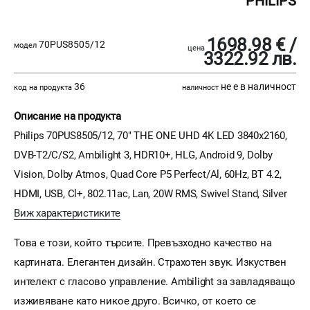
PHILIPS
1698.98 € /
70PUS8505/12
модел
цена
3322.92 лв.
36
не е в наличност
код на продукта
наличност
Описание на продукта
Philips 70PUS8505/12, 70" THE ONE UHD 4K LED 3840x2160,
DVB-T2/C/S2, Ambilight 3, HDR10+, HLG, Android 9, Dolby
Vision, Dolby Atmos, Quad Core P5 Perfect/Al, 60Hz, BT 4.2,
HDMI, USB, Cl+, 802.11ac, Lan, 20W RMS, Swivel Stand, Silver
Виж характеристиките
Това е този, който търсите. Превъзходно качество на
картината. Елегантен дизайн. Страхотен звук. Изкуствен
интелект с гласово управление. Ambilight за завладяващо
изживяване като никое друго. Всичко, от което се