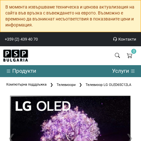
В момента извършваме техническа и ценова актуализация на
сайта във връзка с въвеждането на еврото. Възможно е
временно да възникнат несъответствия в показваните цени и
информация.
+359 (2) 439 40 70
Контакти
0
Продукти
Услуги
Компютърна поддръжка
Телевизори
Телевизор LG OLED65C12LA
❮
❯