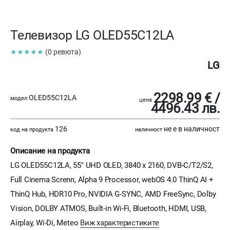
Телевизор LG OLED55C12LA
★★★★★
(0 ревюта)
LG
2298.99 € /
OLED55C12LA
модел
цена
4496.43 лв.
126
не е в наличност
код на продукта
наличност
Описание на продукта
LG OLED55C12LA, 55" UHD OLED, 3840 x 2160, DVB-C/T2/S2,
Full Cinema Screnn, Alpha 9 Processor, webOS 4.0 ThinQ AI +
ThinQ Hub, HDR10 Pro, NVIDIA G-SYNC, AMD FreeSync, Dolby
Vision, DOLBY ATMOS, Built-in Wi-Fi, Bluetooth, HDMI, USB,
Airplay, Wi-Di, Meteo
Виж характеристиките