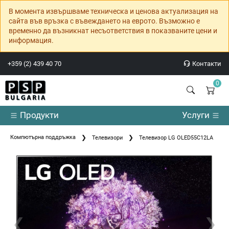
В момента извършваме техническа и ценова актуализация на
сайта във връзка с въвеждането на еврото. Възможно е
временно да възникнат несъответствия в показваните цени и
информация.
+359 (2) 439 40 70
Контакти
0
Продукти
Услуги
Компютърна поддръжка
Телевизори
Телевизор LG OLED55C12LA
❮
❯