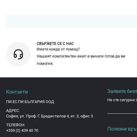
СВЪРЖЕТЕ СЕ С НАС
Имате нужда от помощ?
Нашият компетентен екип е винаги готов да ви
помогне.
Заявете без
Контакти
Не сте сигурни 
ПИ ЕС ПИ БЪЛГАРИЯ ООД
АДРЕС:
София, ул. Проф. Г. Брадистилов 4, ет. 3, офис 3
ТЕЛЕФОН:
Полезни връ
+359 (2) 439 40 70