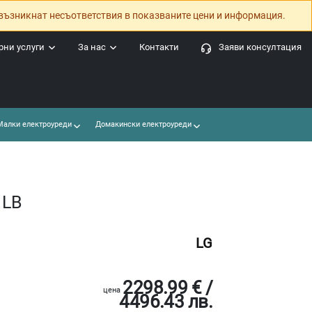
възникнат несъответствия в показваните цени и информация.
ни услуги
За нас
Контакти
Заяви консултация
алки електроуреди
Домакински електроуреди
1LB
LG
2298.99 € /
цена
4496.43 лв.