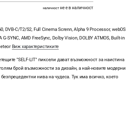
не е в наличност
наличност
, DVB-C/T2/S2, Full Cinema Screnn, Alpha 9 Processor, webOS
IA G-SYNC, AMD FreeSync, Dolby Vision, DOLBY ATMOS, Built-in
 Meteor
Виж характеристиките
етещите "SELF-LIT" пиксели дават възможност за наистина
 голям брой възможности за дизайн, а най-новите модерни
 безпрецедентни нива на чудеса. Тук има всичко, което