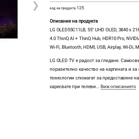
❯
125
код на продукта
Описание на продукта
LG OLED55C11LB, 55" UHD OLED, 3840 x 2160
4.0 ThinQ AI + ThinQ Hub, HDR10 Pro, NVID
Wi-Fi, Bluetooth, HDMI, USB, Airplay, Wi-Di,
LG OLED TV е радост за гледане. Самосв
поразително качество на картината и за
технологии спомагат за предоставяне на
харесвате при телеви...
Виж описанието