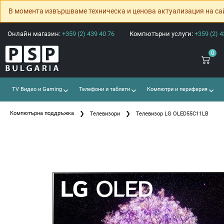
В момента извършваме техническа и ценова актуализация на са
Онлайн магазин:
+359 (2) 439 40 76
Компютърни услуги:
+359 (2) 4
0
TV Видео и Gaming
Телефони и таблети
Компютри и периферия
Компютърна поддръжка
Телевизори
Телевизор LG OLED55C11LB