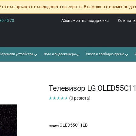
йта във връзка с въвеждането на еврото. Възможно е временно да 
39 40 70
Абонаментна поддръжка
Компютър
Мрежови устройства
Фото и видеокамери
Спорт и свободно време
М
Телевизор LG OLED55C1
★★★★★
(0 ревюта)
OLED55C11LB
модел