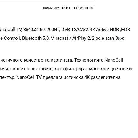
не е в наличност
наличност
o Cell TV, 3840x2160, 200Hz, DVB-T2/C/S2, 4K Active HDR ,HDR
e Controll, Bluetooth 5.0, Miracast / AirPlay 2, 2 pole stan
Виж
истичното качество на картината. Технологията NanoCell
изчистване на цветовете, като филтрират матовите цветове и
пектър. NanoCell TV предлага истинска 4K разделителна