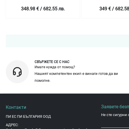
348.98 € / 682.55 лв.
349 € / 682.58
СВЪРЖЕТЕ СЕ С НАС
Имате нужда от помощ?
Нашият компетентен екип е винаги готов да ви
помогне.
Заявете без
Контакти
Не сте сигурни 
ПИ ЕС ПИ БЪЛГАРИЯ ООД
АДРЕС: