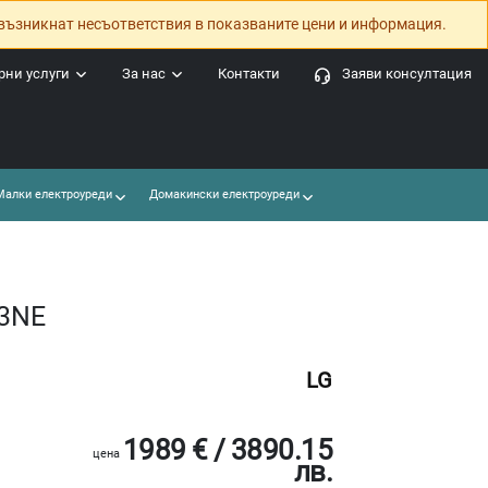
възникнат несъответствия в показваните цени и информация.
ни услуги
За нас
Контакти
Заяви консултация
алки електроуреди
Домакински електроуреди
93NE
LG
1989 € / 3890.15
цена
лв.