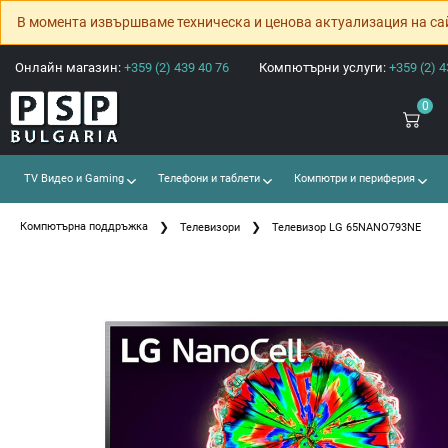
В момента извършваме техническа и ценова актуализация на са
Онлайн магазин:
+359 (2) 439 40 76
Компютърни услуги:
+359 (2) 4
0
TV Видео и Gaming
Телефони и таблети
Компютри и периферия
Компютърна поддръжка
Телевизори
Телевизор LG 65NANO793NE