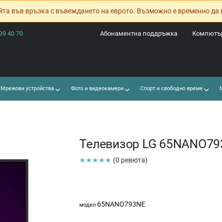
йта във връзка с въвеждането на еврото. Възможно е временно да 
39 40 70
Абонаментна поддръжка
Компютър
Мрежови устройства
Фото и видеокамери
Спорт и свободно време
М
Телевизор LG 65NANO7
★★★★★
(0 ревюта)
65NANO793NE
модел