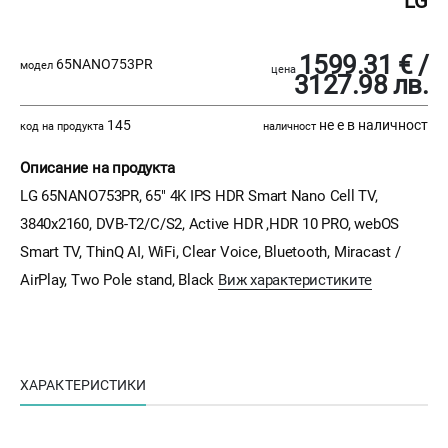
LG
1599.31 € /
65NANO753PR
модел
цена
3127.98 лв.
145
не е в наличност
код на продукта
наличност
Описание на продукта
LG 65NANO753PR, 65" 4K IPS HDR Smart Nano Cell TV,
3840x2160, DVB-T2/C/S2, Active HDR ,HDR 10 PRO, webOS
Smart TV, ThinQ AI, WiFi, Clear Voice, Bluetooth, Miracast /
AirPlay, Two Pole stand, Black
Виж характеристиките
ХАРАКТЕРИСТИКИ