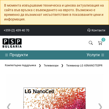
В момента извършваме техническа и ценова актуализация на
сайта във връзка с въвеждането на еврото. Възможно е
временно да възникнат несъответствия в показваните цени и
информация.
+359 (2) 439 40 70
Контакти
0
Продукти
Услуги
Компютърна поддръжка
Телевизори
Телевизор LG 65NANO753PR
❮
❯