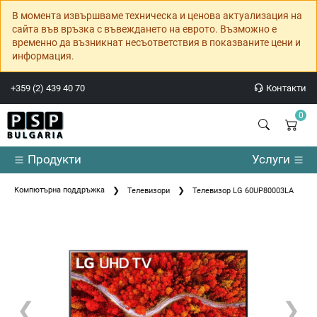
В момента извършваме техническа и ценова актуализация на
сайта във връзка с въвеждането на еврото. Възможно е
временно да възникнат несъответствия в показваните цени и
информация.
+359 (2) 439 40 70
Контакти
0
Продукти
Услуги
Компютърна поддръжка
Телевизори
Телевизор LG 60UP80003LA
❮
❯