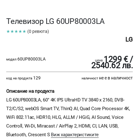
Телевизор LG 60UP80003LA
★★★★★
(0 ревюта)
LG
1299 € /
60UP80003LA
модел
цена
2540.62 лв.
129
не е в наличност
код на продукта
наличност
Описание на продукта
LG 60UP80003LA, 60" 4K IPS UltraHD TV 3840 x 2160, DVB-
T2/C/S2, webOS Smart TV, ThinQ AI, Quad Core Processor 4K,
WiFi 802.11ac, HDR10, HLG, ALLM / HGiG, AI Sound, Voice
Controll, Wi-Di, Miracast / AirPlay 2, HDMI, CI, LAN, USB,
Bluetooth, Crescent S
Виж характеристиките