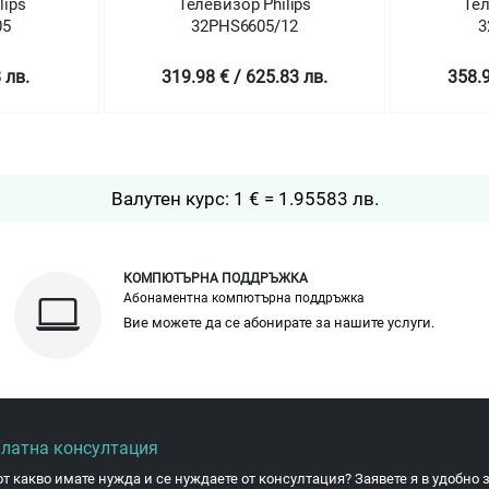
ps
Телевизор Philips
Телев
32PHS6605/12
32
в.
319.98 € / 625.83 лв.
358.99 
Валутен курс: 1 € = 1.95583 лв.
КОМПЮТЪРНА ПОДДРЪЖКА
Абонаментна компютърна поддръжка
Вие можете да се абонирате за нашите услуги.
платна консултация
от какво имате нужда и се нуждаете от консултация? Заявете я в удобно з