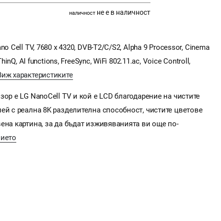
не е в наличност
наличност
 Cell TV, 7680 x 4320, DVB-T2/C/S2, Alpha 9 Processor, Cinema
inQ, AI functions, FreeSync, WiFi 802.11.ac, Voice Controll,
Виж характеристиките
ор е LG NanoCell TV и кой е LCD благодарение на чистите
ей с реална 8K разделителна способност, чистите цветове
ена картина, за да бъдат изживяванията ви още по-
нието