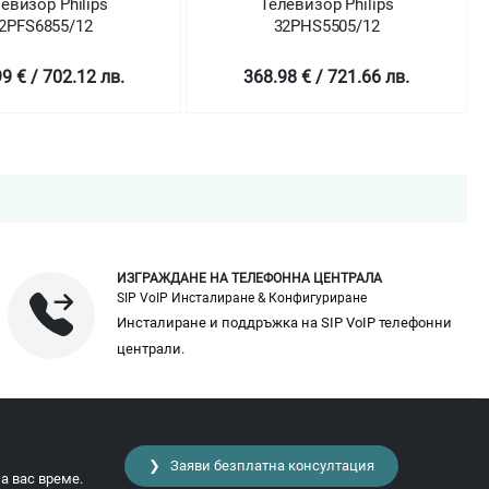
изор Philips
Телевизор Philips
PFS6855/12
32PHS5505/12
€ / 702.12 лв.
368.98 € / 721.66 лв.
ИЗГРАЖДАНЕ НА ТЕЛЕФОННА ЦЕНТРАЛА
SIP VoIP Инсталиране & Конфигуриране
Инсталиране и поддръжка на SIP VoIP телефонни
централи.
❯ Заяви безплатна консултация
а вас време.