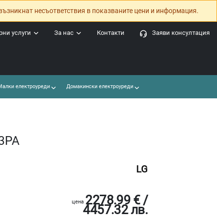
възникнат несъответствия в показваните цени и информация.
ни услуги
За нас
Контакти
Заяви консултация
алки електроуреди
Домакински електроуреди
3PA
LG
2278.99 € /
цена
4457.32 лв.