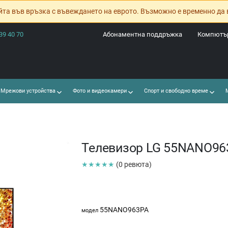
йта във връзка с въвеждането на еврото. Възможно е временно да 
39 40 70
Абонаментна поддръжка
Компютър
Мрежови устройства
Фото и видеокамери
Спорт и свободно време
М
Телевизор LG 55NANO96
★★★★★
(0 ревюта)
55NANO963PA
модел