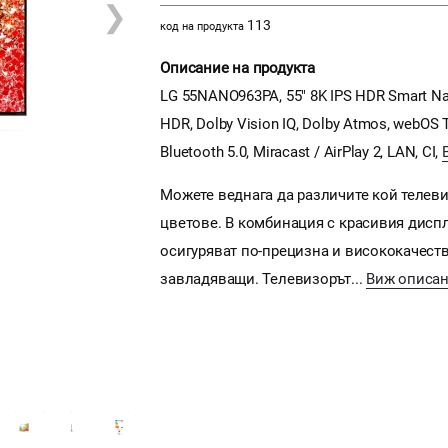
❯
113
код на продукта
Описание на продукта
LG 55NANO963PA, 55" 8K IPS HDR Smart Nano
HDR, Dolby Vision IQ, Dolby Atmos, webOS Th
Bluetooth 5.0, Miracast / AirPlay 2, LAN, CI,
Можете веднага да различите кой телевиз
цветове. В комбинация с красивия диспл
осигуряват по-прецизна и висококачеств
завладяващи. Телевизорът...
Виж описа