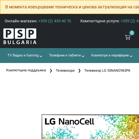
В момента извършваме техническа и ценова актуализация на са
Онлайн магазин:
+359 (2) 439 40 76
Компютърни услуги:
+359 (2) 4
0
TV Видео и Gaming
Телефони и таблети
Компютри и периферия
Компютърна поддръжка
Телевизори
Телевизор LG 55NANO963PA