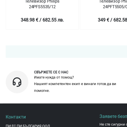
Телевизор Philips
Телевизор Phili
24PFS5535/12
24PFT5505/05
348.98 € / 682.55 лв.
349 € / 682.58 л
СВЪРЖЕТЕ СЕ С НАС
Имате нужда от помощ?
Нашият компетентен екип е винаги готов да ви
помогне.
Заявете без
Контакти
Не сте сигурни 
ПИ ЕС ПИ БЪЛГАРИЯ ООД