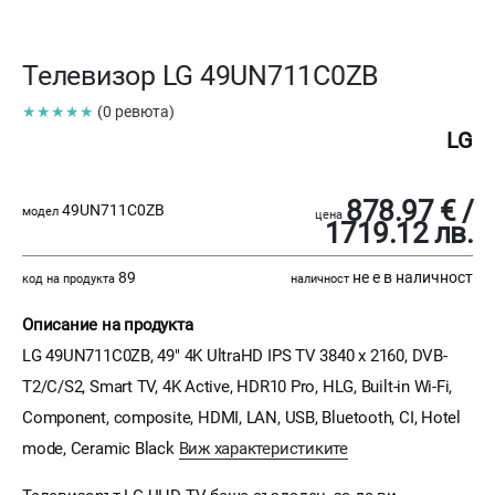
Телевизор LG 49UN711C0ZB
★★★★★
(0 ревюта)
LG
878.97 € /
49UN711C0ZB
модел
цена
1719.12 лв.
89
не е в наличност
код на продукта
наличност
Описание на продукта
LG 49UN711C0ZB, 49" 4K UltraHD IPS TV 3840 x 2160, DVB-
T2/C/S2, Smart TV, 4K Active, HDR10 Pro, HLG, Built-in Wi-Fi,
Component, composite, HDMI, LAN, USB, Bluetooth, CI, Hotel
mode, Ceramic Black
Виж характеристиките