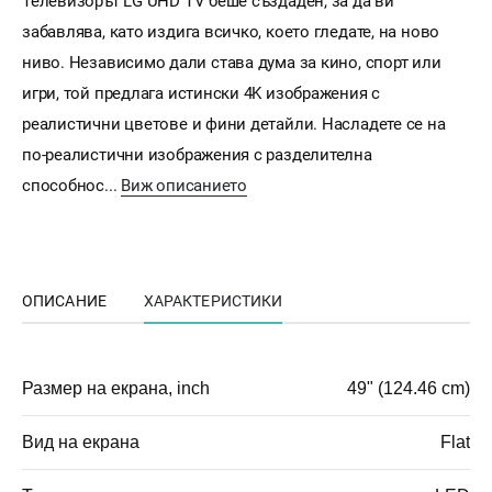
Телевизорът LG UHD TV беше създаден, за да ви
забавлява, като издига всичко, което гледате, на ново
ниво. Независимо дали става дума за кино, спорт или
игри, той предлага истински 4K изображения с
реалистични цветове и фини детайли. Насладете се на
по-реалистични изображения с разделителна
способнос...
Виж описанието
ОПИСАНИЕ
ХАРАКТЕРИСТИКИ
Размер на екрана, inch
49" (124.46 cm)
Вид на екрана
Flat