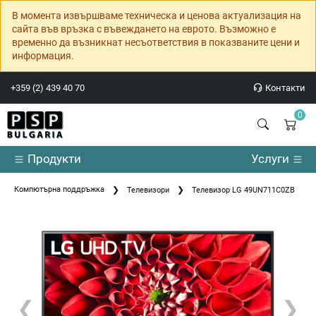
В момента извършваме техническа и ценова актуализация на
сайта във връзка с въвеждането на еврото. Възможно е
временно да възникнат несъответствия в показваните цени и
информация.
+359 (2) 439 40 70
Контакти
0
Продукти
Услуги
Компютърна поддръжка
Телевизори
Телевизор LG 49UN711C0ZB
❮
❯