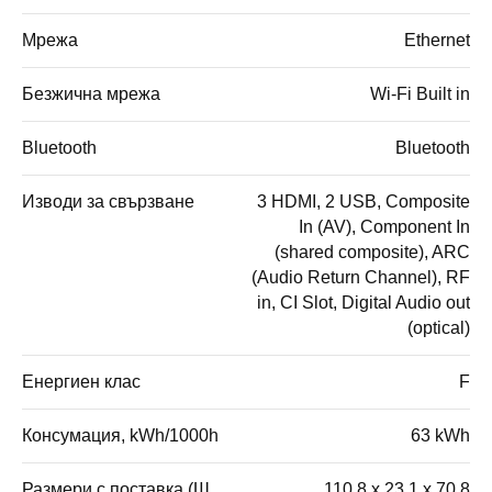
Мрежа
Ethernet
Безжична мрежа
Wi-Fi Built in
Bluetooth
Bluetooth
Изводи за свързване
3 HDMI, 2 USB, Composite
In (AV), Component In
(shared composite), ARC
(Audio Return Channel), RF
in, CI Slot, Digital Audio out
(optical)
Енергиен клас
F
Консумация, kWh/1000h
63 kWh
Размери с поставка (Ш,
110.8 x 23.1 x 70.8