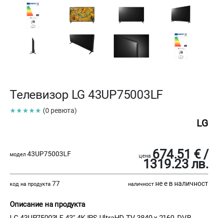
Телевизор LG 43UP75003LF
★★★★★
(0 ревюта)
LG
674.51 € /
43UP75003LF
модел
цена
1319.23 лв.
77
не е в наличност
код на продукта
наличност
Описание на продукта
LG 43UP75003LF, 43'' 4K IPS UltraHD TV 3840 x 2160, DVB-