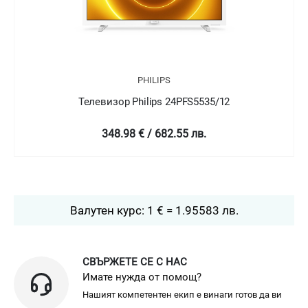
PS
PHILIPS
s 24PFS5535/12
Телевизор Philips 24P
82.55 лв.
349 € / 682.58 
Валутен курс: 1 € = 1.95583 лв.
СВЪРЖЕТЕ СЕ С НАС
Имате нужда от помощ?
Нашият компетентен екип е винаги готов да ви