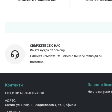
СВЪРЖЕТЕ СЕ С НАС
Имате нужда от помощ?
Нашият компетентен екип е винаги готов да ви
помогне.
Заявете без
Контакти
Не сте сигурни 
ПИ ЕС ПИ БЪЛГАРИЯ ООД
АДРЕС:
София, ул. Проф. Г. Брадистилов 4, ет. 3, офис 3