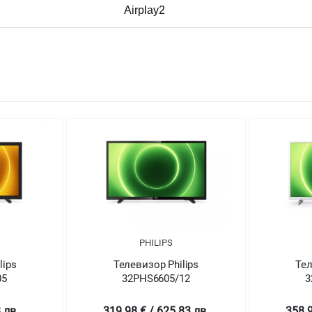
Airplay2
PHILIPS
lips
Телевизор Philips
Тел
05
32PHS6605/12
3
 лв.
319.98 € / 625.83 лв.
358.9