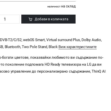
на склад
наличност
Добави в количката
VB-T2/C/S2, webOS Smart, Virtual surround Plus, Dolby Audio,
USB, Bluetooth, Two Pole Stand, Black
Виж характеристиките
по-богати цветове, показвайки любимото ви съдържание по-
5-то поколение подпомага HD Ready телевизора на LG да ви
асово управление до персонализирано съдържание, ThinQ AI