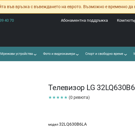
йта във връзка с въвеждането на еврото. Възможно е временно да 
39 40 70
Абонаментна поддръжка
Компютър
Мрежови устройства
Фото и видеокамери
Спорт и свободно време
М
Телевизор LG 32LQ630B
★★★★★
(0 ревюта)
32LQ630B6LA
модел