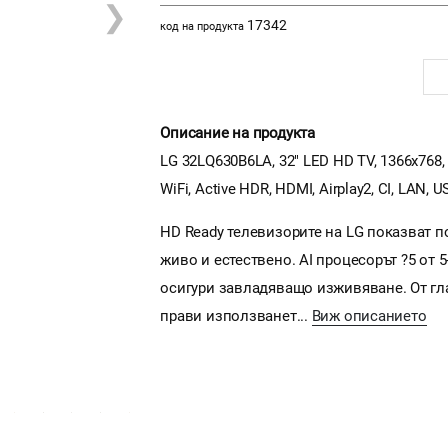
❯
17342
код на продукта
Описание на продукта
LG 32LQ630B6LA, 32" LED HD TV, 1366x768, D
WiFi, Active HDR, HDMI, Airplay2, CI, LAN, 
HD Ready телевизорите на LG показват 
живо и естествено. AI процесорът ?5 от 
осигури завладяващо изживяване. От гл
прави използванет...
Виж описанието