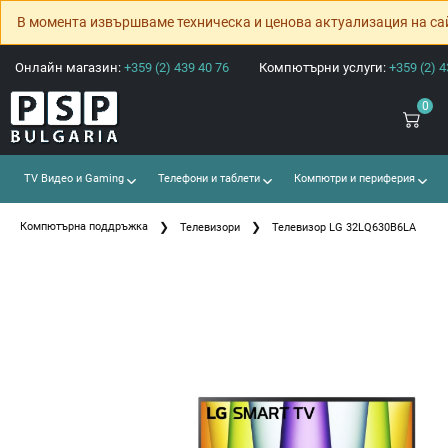
В момента извършваме техническа и ценова актуализация на са
Онлайн магазин:
+359 (2) 439 40 76
Компютърни услуги:
+359 (2) 4
0
TV Видео и Gaming
Телефони и таблети
Компютри и периферия
Компютърна поддръжка
Телевизори
Телевизор LG 32LQ630B6LA