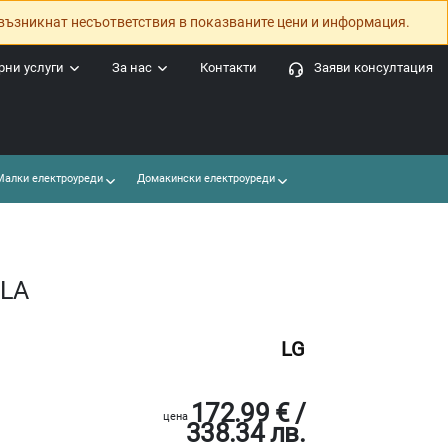
възникнат несъответствия в показваните цени и информация.
ни услуги
За нас
Контакти
Заяви консултация
алки електроуреди
Домакински електроуреди
6LA
LG
172.99 € /
цена
338.34 лв.