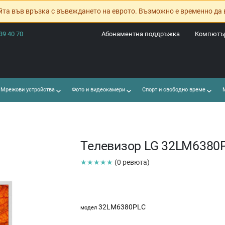
йта във връзка с въвеждането на еврото. Възможно е временно да 
39 40 70
Абонаментна поддръжка
Компютър
Мрежови устройства
Фото и видеокамери
Спорт и свободно време
М
Телевизор LG 32LM6380
★★★★★
(0 ревюта)
32LM6380PLC
модел