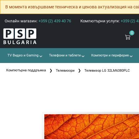
В момента извършваме техническа и ценова актуализация на са
Онлайн магазин:
+359 (2) 439 40 76
Компютърни услуги:
+359 (2) 4
0
TV Видео и Gaming
Телефони и таблети
Компютри и периферия
Компютърна поддръжка
Телевизори
Телевизор LG 32LM6380PLC