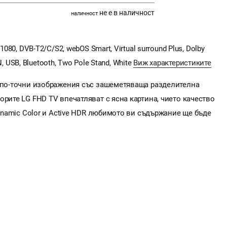
не е в наличност
наличност
080, DVB-T2/C/S2, webOS Smart, Virtual surround Plus, Dolby
AN, USB, Bluetooth, Two Pole Stand, White
Виж характеристиките
т по-точни изображения със зашеметяваща разделителна
орите LG FHD TV впечатляват с ясна картина, чието качество
Dynamic Color и Active HDR любимото ви съдържание ще бъде