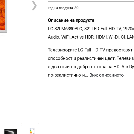
❯
76
код на продукта
Описание на продукта
LG 32LM6380PLC, 32" LED Full HD TV, 1920x1
Audio, WiFi, Active HDR, HDMI, Wi-Di, CI, L
Телевизорите LG Full HD TV предоставя
способност и реалистичен цвят. Телевиз
е два пъти по-добро от това на HD. А с 
по-реалистично и...
Виж описанието