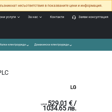
възникнат несъответствия в показваните цени и информация.
ни услуги
За нас
Контакти
Заяви консултация
алки електроуреди
Домакински електроуреди
PLC
LG
529.01 € /
цена
1034.65 лв.