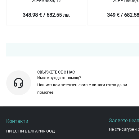
24PFS5535/12
24PFT5505/
348.98 € / 682.55 лв.
349 € / 682.58
СВЪРЖЕТЕ СЕ С НАС
Имате нужда от помощ?
Нашият компетентен екип е винаги готов да ви
помогне.
Заявете без
Контакти
Не сте сигурни 
ПИ ЕС ПИ БЪЛГАРИЯ ООД