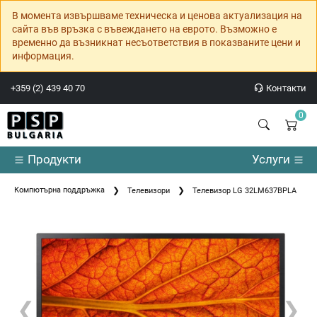
В момента извършваме техническа и ценова актуализация на
сайта във връзка с въвеждането на еврото. Възможно е
временно да възникнат несъответствия в показваните цени и
информация.
+359 (2) 439 40 70
Контакти
0
Продукти
Услуги
Компютърна поддръжка
Телевизори
Телевизор LG 32LM637BPLA
❮
❯