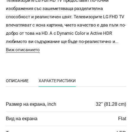
Телевизорите LG Full HD TV предоставят по-точни
изображения със зашеметяваща разделителна
способност и реалистичен цвят. Телевизорите LG FHD TV
впечатляват с ясна картина, чието качество е два пъти по-
добро от това на HD. А с Dynamic Color и Active HDR
любимото ви съдържание ще бъде по-реалистично и...
Виж описанието
ОПИСАНИЕ
ХАРАКТЕРИСТИКИ
Размер на екрана, inch
32" (81.28 cm)
Вид на екрана
Flat