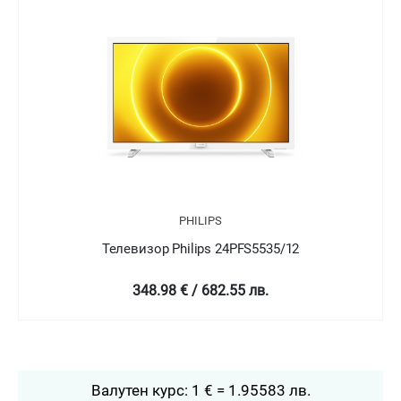
PHILIPS
S5535/12
Телевизор Philips 24PFT5505
лв.
349 € / 682.58 лв.
Валутен курс: 1 € = 1.95583 лв.