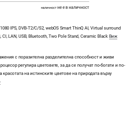
не е в наличност
наличност
1080 IPS, DVB-T2/C/S2, webOS Smart ThinQ AI, Virtual surround
i, CI, LAN, USB, Bluetooth, Two Pole Stand, Ceramic Black
Виж
ражения с поразителна разделителна способност и живи
цесор регулира цветовете, за да се получат по-богати и по-
а красотата на истинските цветове на природата върху
о