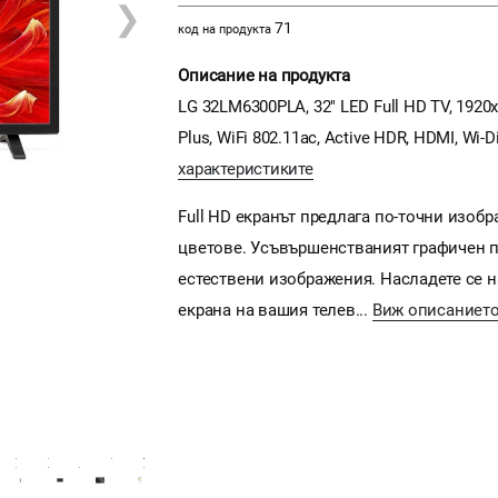
❯
71
код на продукта
Описание на продукта
LG 32LM6300PLA, 32" LED Full HD TV, 1920x
Plus, WiFi 802.11ac, Active HDR, HDMI, Wi-D
характеристиките
Full HD екранът предлага по-точни изоб
цветове. Усъвършенстваният графичен про
естествени изображения. Насладете се н
екрана на вашия телев...
Виж описаниет