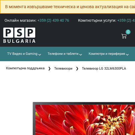
В момента извършваме техническа и ценова актуализация на са
Онлайн магазин:
+359 (2) 439 40 76
Компютърни услуги:
+359 (2) 4
0
TV Видео и Gaming
Телефони и таблети
Компютри и периферия
Компютърна поддръжка
Телевизори
Телевизор LG 32LM6300PLA