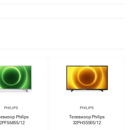
PHILIPS
PHI
Телевизор Philips
Телевизо
32PHS5505/12
32PHS5