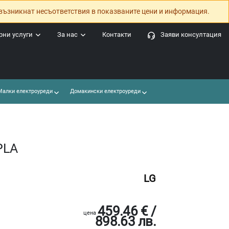
възникнат несъответствия в показваните цени и информация.
ни услуги
За нас
Контакти
Заяви консултация
алки електроуреди
Домакински електроуреди
PLA
LG
459.46 € /
цена
898.63 лв.