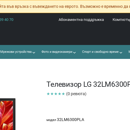
йта във връзка с въвеждането на еврото. Възможно е временно да 
39 40 70
Абонаментна поддръжка
Компютър
Мрежови устройства
Фото и видеокамери
Спорт и свободно време
М
Телевизор LG 32LM6300
★★★★★
(0 ревюта)
32LM6300PLA
модел