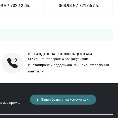
368.98 € / 721.66 лв.
298.99 € /
ИЗГРАЖДАНЕ НА ТЕЛЕФОННА ЦЕНТРАЛА
SIP VoIP Инсталиране & Конфигуриране
Инсталиране и поддръжка на SIP VoIP телефонни
централи.
❯ Заяви безплатна консултация
а вас време.