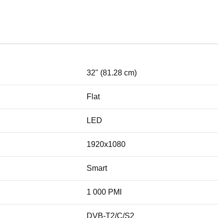
32" (81.28 cm)
Flat
LED
1920x1080
Smart
1 000 PMI
DVB-T2/C/S2