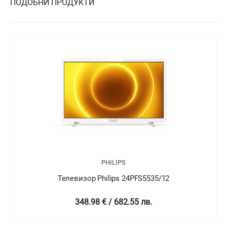
ПОДОБНИ ПРОДУКТИ
PHILIPS
S5535/12
Телевизор Philips 24PFT5505
лв.
349 € / 682.58 лв.