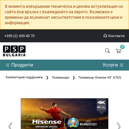
В момента извършваме техническа и ценова актуализация на
сайта във връзка с въвеждането на еврото. Възможно е
временно да възникнат несъответствия в показваните цени и
информация.
+359 (2) 439 40 70
Контакти
0
Продукти
Услуги
Компютърна поддръжка
Телевизори
Телевизор Hisense 65" A7GQ
❮
❯