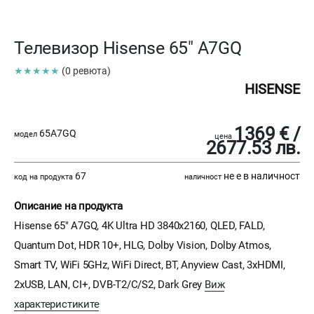
Телевизор Hisense 65" A7GQ
★★★★★
(0 ревюта)
HISENSE
1369 € /
65A7GQ
модел
цена
2677.53 лв.
67
не е в наличност
код на продукта
наличност
Описание на продукта
Hisense 65" A7GQ, 4K Ultra HD 3840x2160, QLED, FALD,
Quantum Dot, HDR 10+, HLG, Dolby Vision, Dolby Atmos,
Smart TV, WiFi 5GHz, WiFi Direct, BT, Anyview Cast, 3xHDMI,
2xUSB, LAN, CI+, DVB-T2/C/S2, Dark Grey
Виж
характеристиките