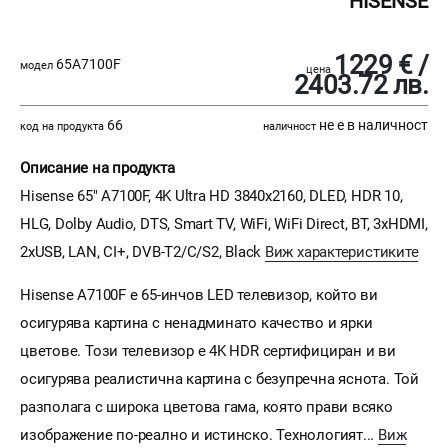
HISENSE
1229 € /
65A7100F
модел
цена
2403.72 лв.
66
не е в наличност
код на продукта
наличност
Описание на продукта
Hisense 65" A7100F, 4K Ultra HD 3840x2160, DLED, HDR 10,
HLG, Dolby Audio, DTS, Smart TV, WiFi, WiFi Direct, BT, 3xHDMI,
2xUSB, LAN, CI+, DVB-T2/C/S2, Black
Виж характеристиките
Hisense A7100F е 65-инчов LED телевизор, който ви
осигурява картина с ненадминато качество и ярки
цветове. Този телевизор е 4K HDR сертифициран и ви
осигурява реалистична картина с безупречна яснота. Той
разполага с широка цветова гама, която прави всяко
изображение по-реално и истинско. Технологият...
Виж