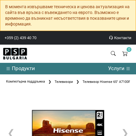
В момента извършваме техническа и ценова актуализация на
сайта във връзка с въвеждането на еврото. Възможно е
временно да възникнат несъответствия в показваните цени и
информация.
+359 (2) 439 40 70
Контакти
0
Продукти
Услуги
Компютърна поддръжка
Телевизори
Телевизор Hisense 65" A7100F
❮
❯