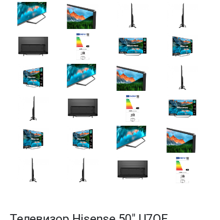
Телевизор Hisense 50" U7QF