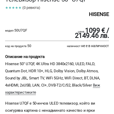
★★★★★
(0 ревюта)
HISENSE
1099 € /
50U7QF
модел
цена
2149.46 лв.
50
не е в наличност
код на продукта
наличност
Описание на продукта
Hisense 50" U7QF, 4K Ultra HD 3840x2160, ULED, FALD,
Quantum Dot, HDR 10+, HLG, Dolby Vision, Dolby Atmos,
Sound by JBL, Smart TV, WiFi 5GHz, WiFi Direct, BT, DLNA,
4xHDMI, 2xUSB, LAN, CI+, DVB-T2/C/S2, Black/Silver
Виж
характеристиките
Hisense U7QF е 50-инчов ULED телевизор, който ви
осигурява картина с ненадминато качество и ярки