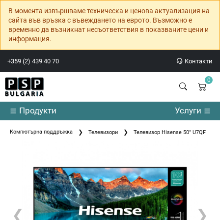
В момента извършваме техническа и ценова актуализация на
сайта във връзка с въвеждането на еврото. Възможно е
временно да възникнат несъответствия в показваните цени и
информация.
+359 (2) 439 40 70
Контакти
0
Продукти
Услуги
Компютърна поддръжка
Телевизори
Телевизор Hisense 50" U7QF
❮
❯