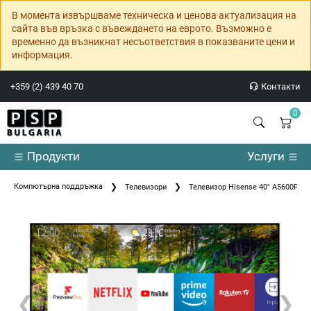
В момента извършваме техническа и ценова актуализация на
сайта във връзка с въвеждането на еврото. Възможно е
временно да възникнат несъответствия в показваните цени и
информация.
+359 (2) 439 40 70
Контакти
0
Продукти
Услуги
Компютърна поддръжка
Телевизори
Телевизор Hisense 40" A5600F
❮
❯