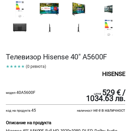
Телевизор Hisense 40" A5600F
★★★★★
(0 ревюта)
HISENSE
529 € /
40A5600F
модел
цена
1034.63 лв.
45
не е в наличност
код на продукта
наличност
Описание на продукта
Hisense 40" A5600F, Full HD 1920x1080, DLED, Dolby Audio,